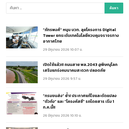
“ภัทรพงศ์” หนุน บวท. ลุยโครงการ Digital
Tower ยกระดับเทคโนโลยีควบคุมจราจรทาง
อากาศไทย
29 มิถุนายน 2026 10:07 น.
เปิดใช้แล้ว!! ถนนสาย พล.2043 @พิษณุโลก
เสริมแกร่งคมนาคมสะดวก ปลอดภัย
29 มิถุนายน 2026 9:57 น.
“กรมขนส่ง” ย้ำ! ประกาศแก้ไขและดัดแปลง
“ตัวถัง” และ “โครงคัสซี” รถโดยสาร เริ่ม 1
ก.ค.นี้!!
26 มิถุนายน 2026 10:10 น.