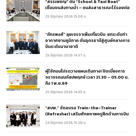
“สรรเพชญ” ดัน “School & Taxi Boat”
เชื่อมขนส่งทางน้ำ – ขนส่งสาธารณะไร้รอยต่อ
25 มิถุนายน 2026 15:00 น.
“ภัทรพงศ์” ลุยเจรจาเพิ่มเที่ยวบิน ยกระดับท่า
อากาศยานภูมิภาค ดันอุดรธานีสู่ศูนย์กลางการ
บินระดับนานาชาติ
25 มิถุนายน 2026 14:37 น.
ผู้ใช้ถนนโปรดวางแผนเดินทาง! ปิดเบี่ยงการ
จราจรถนนกัลปพฤกษ์ เวลา 21.30 – 05.00 น.
ถึง 1 พ.ย.69
25 มิถุนายน 2026 14:35 น.
“สบพ.” จัดอบรม Train-the-Trainer
(Refresher) เสริมศักยภาพครูฝึกด้านการบิน
24 มิถุนายน 2026 15:28 น.