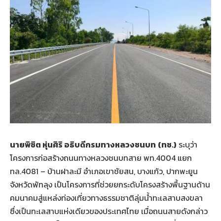
นายพิชิต หุ่นศิริ อธิบดีกรมทางหลวงชนบท
(ทช.)
ระบุว่า
โครงการก่อสร้างถนนทางหลวงชนบทสาย พท.4004 แยก
ทล.4081 – บ้านฝาละมี อำเภอเขาชัยสน, บางแก้ว, ปากพะยูน
จังหวัดพัทลุง เป็นโครงการที่ช่วยยกระดับโครงสร้างพื้นฐานด้าน
คมนาคมสู่แหล่งท่องเที่ยวทางธรรมชาติลุ่มน้ำทะเลสาบสงขลา
ซึ่งเป็นทะเลสาบแห่งเดียวของประเทศไทย เมื่อถนนสายดังกล่าว