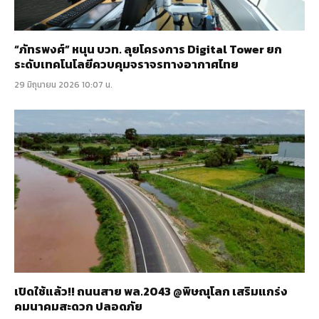
“ภัทรพงศ์” หนุน บวท. ลุยโครงการ Digital Tower ยก
ระดับเทคโนโลยีควบคุมจราจรทางอากาศไทย
29 มิถุนายน 2026 10:07 น.
เปิดใช้แล้ว!! ถนนสาย พล.2043 @พิษณุโลก เสริมแกร่ง
คมนาคมสะดวก ปลอดภัย