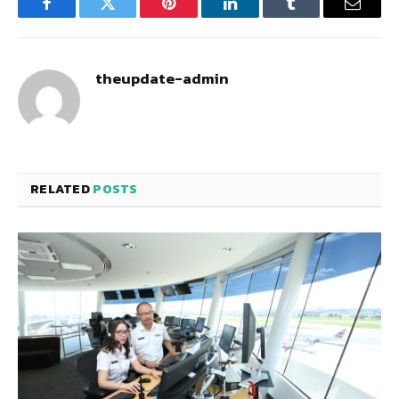
Facebook
Twitter
Pinterest
LinkedIn
Tumblr
Email
theupdate-admin
RELATED
POSTS