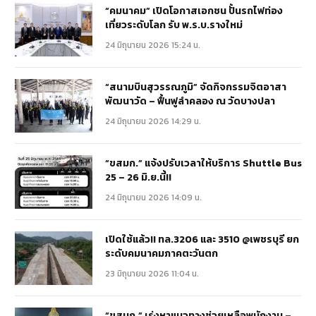
“คมนาคม” เปิดโอกาสเอกชน ปั้นรถไฟท่อง
เที่ยวระดับโลก รับ พ.ร.บ.รางใหม่
24 มิถุนายน 2026 15:24 น.
“สนามบินสุวรรณภูมิ” จัดกิจกรรมจิตอาสา
พัฒนาวัด – ฟื้นฟูลำคลอง ณ วัดบางปลา
24 มิถุนายน 2026 14:29 น.
“ขสมก.” แจ้งปรับเวลาให้บริการ Shuttle Bus
25 – 26 มิ.ย.นี้!!
24 มิถุนายน 2026 14:09 น.
เปิดใช้แล้ว!! ทล.3206 และ 3510 @เพชรบุรี ยก
ระดับคมนาคมภาคตะวันตก
23 มิถุนายน 2026 11:04 น.
“ขสมก.” เร่งหาแนวทางช่วยเหลือพนักงาน –