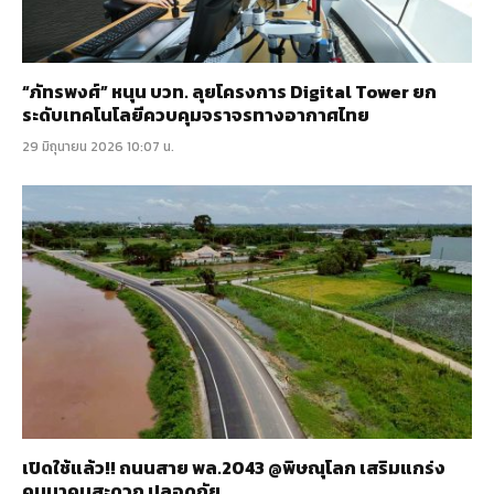
“ภัทรพงศ์” หนุน บวท. ลุยโครงการ Digital Tower ยก
ระดับเทคโนโลยีควบคุมจราจรทางอากาศไทย
29 มิถุนายน 2026 10:07 น.
เปิดใช้แล้ว!! ถนนสาย พล.2043 @พิษณุโลก เสริมแกร่ง
คมนาคมสะดวก ปลอดภัย