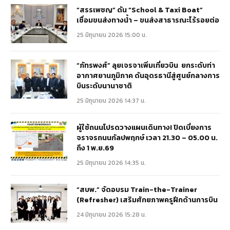
“สรรเพชญ” ดัน “School & Taxi Boat”
เชื่อมขนส่งทางน้ำ – ขนส่งสาธารณะไร้รอยต่อ
25 มิถุนายน 2026 15:00 น.
“ภัทรพงศ์” ลุยเจรจาเพิ่มเที่ยวบิน ยกระดับท่า
อากาศยานภูมิภาค ดันอุดรธานีสู่ศูนย์กลางการ
บินระดับนานาชาติ
25 มิถุนายน 2026 14:37 น.
ผู้ใช้ถนนโปรดวางแผนเดินทาง! ปิดเบี่ยงการ
จราจรถนนกัลปพฤกษ์ เวลา 21.30 – 05.00 น.
ถึง 1 พ.ย.69
25 มิถุนายน 2026 14:35 น.
“สบพ.” จัดอบรม Train-the-Trainer
(Refresher) เสริมศักยภาพครูฝึกด้านการบิน
24 มิถุนายน 2026 15:28 น.