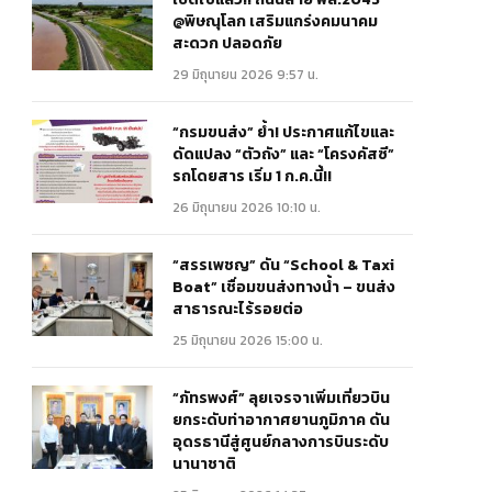
@พิษณุโลก เสริมแกร่งคมนาคม
สะดวก ปลอดภัย
29 มิถุนายน 2026 9:57 น.
“กรมขนส่ง” ย้ำ! ประกาศแก้ไขและ
ดัดแปลง “ตัวถัง” และ “โครงคัสซี”
รถโดยสาร เริ่ม 1 ก.ค.นี้!!
26 มิถุนายน 2026 10:10 น.
“สรรเพชญ” ดัน “School & Taxi
Boat” เชื่อมขนส่งทางน้ำ – ขนส่ง
สาธารณะไร้รอยต่อ
25 มิถุนายน 2026 15:00 น.
“ภัทรพงศ์” ลุยเจรจาเพิ่มเที่ยวบิน
ยกระดับท่าอากาศยานภูมิภาค ดัน
อุดรธานีสู่ศูนย์กลางการบินระดับ
นานาชาติ