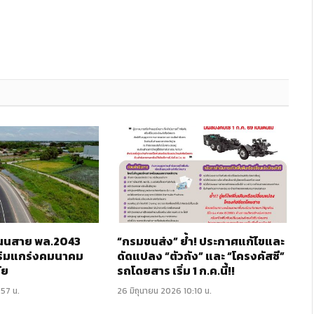
 ถนนสาย พล.2043
“กรมขนส่ง” ย้ำ! ประกาศแก้ไขและ
ริมแกร่งคมนาคม
ดัดแปลง “ตัวถัง” และ “โครงคัสซี”
ัย
รถโดยสาร เริ่ม 1 ก.ค.นี้!!
:57 น.
26 มิถุนายน 2026 10:10 น.