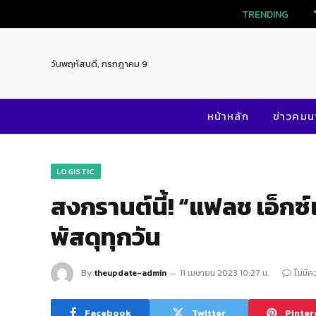
TRENDING
วันพฤหัสบดี, กรกฎาคม 9
หน้าหลัก
ข่าวคม
LOGISTIC
สงกรานต์นี้! “แฟลช เอ็กซ์
พัสดุทุกวัน
By
theupdate-admin
11 เมษายน 2023 10:27 น.
ไม่มีค
Facebook
Twitter
Pinter