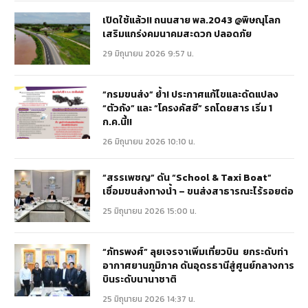
เปิดใช้แล้ว!! ถนนสาย พล.2043 @พิษณุโลก
เสริมแกร่งคมนาคมสะดวก ปลอดภัย
29 มิถุนายน 2026 9:57 น.
“กรมขนส่ง” ย้ำ! ประกาศแก้ไขและดัดแปลง
“ตัวถัง” และ “โครงคัสซี” รถโดยสาร เริ่ม 1
ก.ค.นี้!!
26 มิถุนายน 2026 10:10 น.
“สรรเพชญ” ดัน “School & Taxi Boat”
เชื่อมขนส่งทางน้ำ – ขนส่งสาธารณะไร้รอยต่อ
25 มิถุนายน 2026 15:00 น.
“ภัทรพงศ์” ลุยเจรจาเพิ่มเที่ยวบิน ยกระดับท่า
อากาศยานภูมิภาค ดันอุดรธานีสู่ศูนย์กลางการ
บินระดับนานาชาติ
25 มิถุนายน 2026 14:37 น.