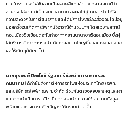
ภายในระบบรถไฟฟ้าชานเมืองสายสีแดงจำนวนหลายสถานี ไม่
สามารถใช้งานได้เป็นระยะเวลานาน ส่งผลให้ผู้โดยสารไม่ได้รับ
ความสะดวกในการใช้บริการ และได้มีการโพสต์ลงสื่อออนไลน์อยู่
บ่อยครั้งจนเกิดการวิพากษ์วิจารณ์จำนวนมาก โดยเฉพาะสถานี
ดอนเมืองซึ่งเชื่อมต่อกับท่าอากาศยานนานาชาติดอนเมือง ซึ่งผู้
ใช้บริการต้องลากกระเป๋าเดินทางขนาดใหญ่ขึ้นและลงจนอาจส่ง
ผลให้เกิดอุบัติเหตุได้
นายสุรพงษ์ ปิยะโชติ รัฐมนตรีช่วยว่าการกระทรวง
คมนาคม
ได้กำชับสั่งการให้การรถไฟแห่งประเทศไทย (รฟท.)
และบริษัท รถไฟฟ้า ร.ฟ.ท. จำกัด ร่วมกันตรวจสอบสาเหตุและหา
แนวทางดำเนินการแก้ไขเป็นการเร่งด่วน โดยให้รายงานข้อมูล
พร้อมแนวทางการแก้ไขปัญหาให้ทราบด้วย นั้น