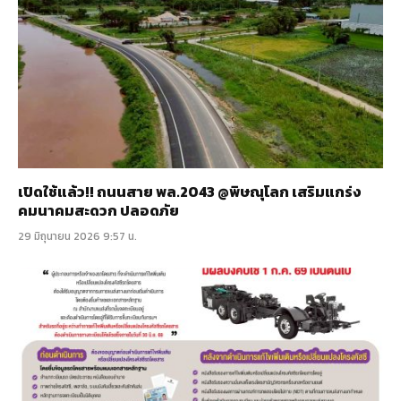
เปิดใช้แล้ว!! ถนนสาย พล.2043 @พิษณุโลก เสริมแกร่ง
คมนาคมสะดวก ปลอดภัย
29 มิถุนายน 2026 9:57 น.