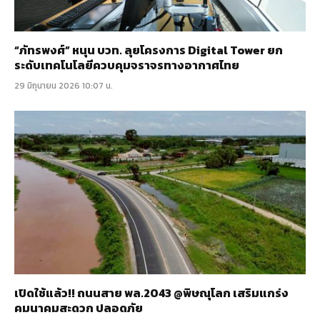
“ภัทรพงศ์” หนุน บวท. ลุยโครงการ Digital Tower ยก
ระดับเทคโนโลยีควบคุมจราจรทางอากาศไทย
29 มิถุนายน 2026 10:07 น.
เปิดใช้แล้ว!! ถนนสาย พล.2043 @พิษณุโลก เสริมแกร่ง
คมนาคมสะดวก ปลอดภัย