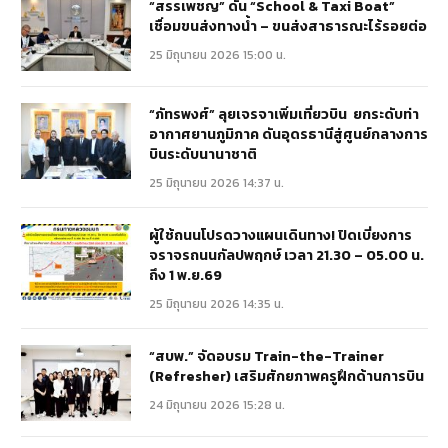
“สรรเพชญ” ดัน “School & Taxi Boat”
เชื่อมขนส่งทางน้ำ – ขนส่งสาธารณะไร้รอยต่อ
25 มิถุนายน 2026 15:00 น.
“ภัทรพงศ์” ลุยเจรจาเพิ่มเที่ยวบิน ยกระดับท่า
อากาศยานภูมิภาค ดันอุดรธานีสู่ศูนย์กลางการ
บินระดับนานาชาติ
25 มิถุนายน 2026 14:37 น.
ผู้ใช้ถนนโปรดวางแผนเดินทาง! ปิดเบี่ยงการ
จราจรถนนกัลปพฤกษ์ เวลา 21.30 – 05.00 น.
ถึง 1 พ.ย.69
25 มิถุนายน 2026 14:35 น.
“สบพ.” จัดอบรม Train-the-Trainer
(Refresher) เสริมศักยภาพครูฝึกด้านการบิน
24 มิถุนายน 2026 15:28 น.