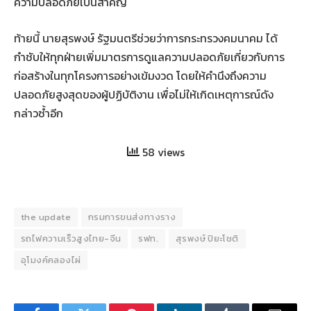
ความปลอดภัยเป็นสำคัญ
ท้ายนี้ นายสุรพงษ์ รัฐมนตรีช่วยว่าการกระทรวงคมนาคม ได้
กำชับให้ทุกฝ่ายเพิ่มมาตรการดูแลความปลอดภัยเกี่ยวกับการ
ก่อสร้างในทุกโครงการอย่างเข้มงวด โดยให้คำนึงถึงความ
ปลอดภัยสูงสุดของผู้ปฏิบัติงาน เพื่อไม่ให้เกิดเหตุการณ์ดัง
กล่าวซ้ำอีก
58 views
the update
กรมการขนส่งทางราง
รถไฟความเร็วสูงไทย-จีน
รฟท.
สุรพงษ์ ปิยะโชติ
อุโมงค์คลองไผ่