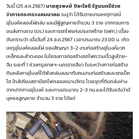
วันนี้ (25 ส.ค.2567)
นายสุรพงษ์ ปิยะโชติ รัฐมนตรีช่วย
ว่าการกระทรวงคมนาคม
ระบุว่า ได้รับรายงานเหตุการณ์
อุโมงค์คลองไผ่ถล่ม และมีผู้สูญหายจำนวน 3 ราย จากกรมการ
ขนส่งทางราง (ขร.) และการรถไฟแห่งประเทศไทย (รฟท.) เบื้อง
ต้นทราบว่า เมื่อวันที่ 24 ส.ค.2567 เวลาประมาณ 23.00 น. เกิด
เหตุอุโมงค์คลองไผ่ ของสัญญา 3-2 งานก่อสร้างอุโมงค์มวก
เหล็กและลำตะคอง ในโครงการก่อสร้างรถไฟความเร็วสูงไทย-
จีน ระยะที่ 1 ช่วงกรุงเทพฯ-นครราชสีมา ในระหว่างการก่อสร้าง
ดินหลังคาอุโมงค์ได้พังถล่มลงมาทับคนงานก่อสร้างและรถแบ็ค
โฮ ใกล้เคียงสถานีรถไฟคลองขนานจิตร โดยจุดที่ดินถล่มห่าง
จากปากทางอุโมงค์ ระยะทางประมาณ 2-3 กม.และได้รับแจ้งว่ามี
บุคคลสูญหาย จำนวน 3 ราย ได้แก่