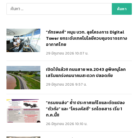
“ภัทรพงศ์” หนุน บวท. ลุยโครงการ Digital
Tower ยกระดับเทคโนโลยีควบคุมจราจรทาง
อากาศไทย
29 มิถุนายน 2026 10:07 น.
เปิดใช้แล้ว!! ถนนสาย พล.2043 @พิษณุโลก
เสริมแกร่งคมนาคมสะดวก ปลอดภัย
29 มิถุนายน 2026 9:57 น.
“กรมขนส่ง” ย้ำ! ประกาศแก้ไขและดัดแปลง
“ตัวถัง” และ “โครงคัสซี” รถโดยสาร เริ่ม 1
ก.ค.นี้!!
26 มิถุนายน 2026 10:10 น.