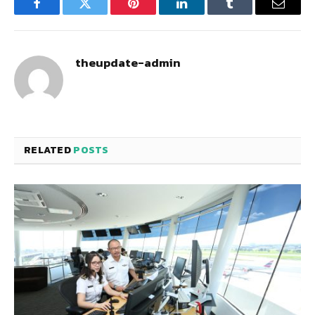
Facebook
Twitter
Pinterest
LinkedIn
Tumblr
Email
theupdate-admin
RELATED
POSTS