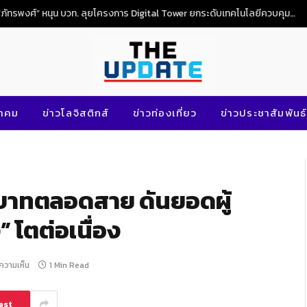
“ภัทรพงศ์” หนุน บวท. ลุยโครงการ Digital Tower ยกระดับเทคโนโลยีควบคุมจราจรทางอากาศไทย
นาคม
ข่าวโลจิสติกส์
ข่าวท่องเที่ยว
ข่าวประชาสัมพันธ์
20 บาทตลอดสาย ดันยอดผู้
 โตต่อเนื่อง
ีความเห็น
1 Min Read
est