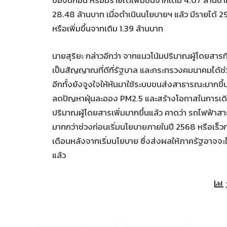
ของปีก่อน หรือมีรายได้เพิ่มขึ้นจากเดิม 4.07 ล้าน
28.48 ล้านบาท เมื่อดำเนินนโยบายฯ แล้ว มีรายได้ 2
หรือเพิ่มขึ้นจากเดิม 1.39 ล้านบาท
นายสุริยะ กล่าวอีกว่า จากแนวโน้มปริมาณผู้โดยสาร
เป็นสัญญาณที่ดีที่รัฐบาล และกระทรวงคมนาคมได้ช
อีกทั้งยังจูงใจให้หันมาใช้ระบบขนส่งสาธารณะมากขึ้น
ลดปัญหาฝุ่นละออง PM2.5 และสร้างโอกาสในการเดินท
ปริมาณผู้โดยสารเพิ่มมากขึ้นแล้ว คาดว่า รถไฟฟ้าสา
มากกว่าช่วงก่อนเริ่มนโยบายภายในปี 2568 หรือเร็วกว
เดือนหลังจากเริ่มนโยบาย ซึ่งส่งผลให้ภาครัฐอาจจะไ
แล้ว