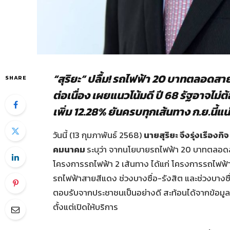
“สุริยะ” ปลื้ม! รถไฟฟ้า 20 บาทตลอดสา
SHARE
ต่อเนื่อง เผยแนวโน้มดี ปี 68 รัฐอาจไม
เพิ่ม 12.28% ยันครบทุกเส้นทาง ก.ย.นี้
วันนี้ (13 กุมภาพันธ์ 2568)
นายสุริยะ จึงรุ่งเรือง
คมนาคม
ระบุว่า จากนโยบายรถไฟฟ้า 20 บาทตลอดสาย 
โครงการรถไฟฟ้า 2 เส้นทาง ได้แก่ โครงการรถไฟฟ้
รถไฟฟ้าสายสีแดง ช่วงบางซื่อ-รังสิต และช่วงบางซ
ตอบรับจากประชาชนเป็นอย่างดี สะท้อนได้จากข้อมูลในช่ว
ตั้งแต่เปิดให้บริการ