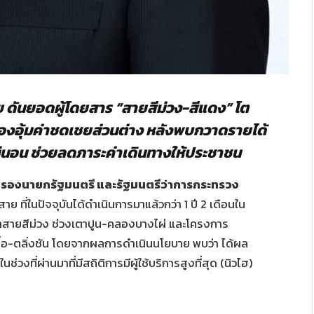
ย ดันยอดผู้โดยสาร “สายสีม่วง-สีแดง” โต
่ต้องอุ้มค่าชดเชยส่วนต่าง หลังพบกวาดรายได้
แน่นอน ช่วยลดภาระค่าเดินทางให้ประชาชน
กิจ รองนายกรัฐมนตรี และรัฐมนตรีว่าการกระทรวง
ที่ในปัจจุบันได้ดำเนินการมาแล้วกว่า 1 ปี 2 เดือนใน
าสายสีม่วง ช่วงเตาปูน-คลองบางไผ่ และโครงการ
ื่อ-ตลิ่งชัน โดยจากผลการดำเนินนโยบาย พบว่า ได้ผล
งที่ผ่านมาที่มีสถิติการมีผู้ใช้บริการสูงที่สุด (นิวไฮ)