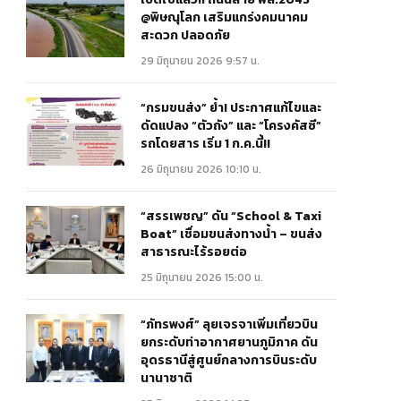
@พิษณุโลก เสริมแกร่งคมนาคม
สะดวก ปลอดภัย
29 มิถุนายน 2026 9:57 น.
“กรมขนส่ง” ย้ำ! ประกาศแก้ไขและ
ดัดแปลง “ตัวถัง” และ “โครงคัสซี”
รถโดยสาร เริ่ม 1 ก.ค.นี้!!
26 มิถุนายน 2026 10:10 น.
“สรรเพชญ” ดัน “School & Taxi
Boat” เชื่อมขนส่งทางน้ำ – ขนส่ง
สาธารณะไร้รอยต่อ
25 มิถุนายน 2026 15:00 น.
“ภัทรพงศ์” ลุยเจรจาเพิ่มเที่ยวบิน
ยกระดับท่าอากาศยานภูมิภาค ดัน
อุดรธานีสู่ศูนย์กลางการบินระดับ
นานาชาติ