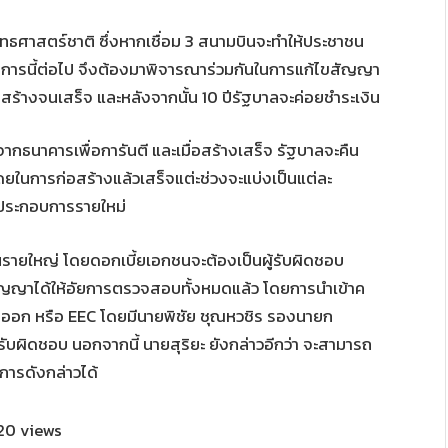
ุทธศาสตร์ชาติ ซึ่งหากเชื่อม 3 สนามบินจะทำให้ประชาชน
รงการนี้ต่อไป จึงต้องมาพิจารณาร่วมกันในการแก้ไขสัญญา
สร้างจนเสร็จ และหลังจากนั้น 10 ปีรัฐบาลจะค่อยชำระเงิน​
กธนาคารเพื่อการันตี​ และเมื่อสร้างเสร็จ​ รัฐบาลจะคืน
โดยในการก่อสร้าง​แล้วเสร็จแต่ะช่วง​จะแบ่งเป็นแต่ละ
้ประกอบการรายใหม่​
เอกชนรายใหญ่ โดยดอกเบี้ยเอกชนจะต้องเป็นผู้รับผิดชอบ
ากสัญญาได้ให้อัยการตรวจสอบทั้งหมดแล้ว โดยการนำเข้าค
ออก หรือ EEC โดยมีนายพิชัย ชุณห​วชิร​ รองนายก
ับผิดชอบ นอกจากนี้ นายสุริยะ​ ยังกล่าวอีกว่า จะสามารถ
ารดังกล่าวได้
20 views