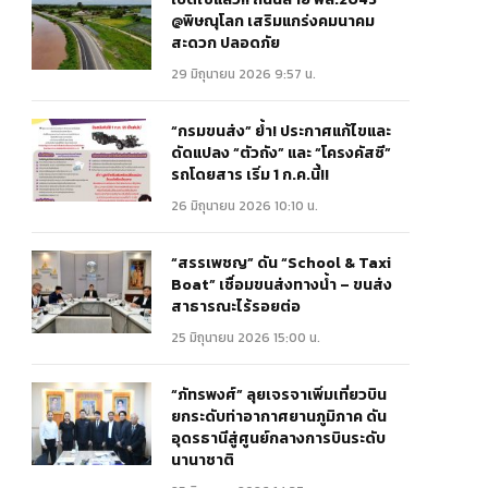
@พิษณุโลก เสริมแกร่งคมนาคม
สะดวก ปลอดภัย
29 มิถุนายน 2026 9:57 น.
“กรมขนส่ง” ย้ำ! ประกาศแก้ไขและ
ดัดแปลง “ตัวถัง” และ “โครงคัสซี”
รถโดยสาร เริ่ม 1 ก.ค.นี้!!
26 มิถุนายน 2026 10:10 น.
“สรรเพชญ” ดัน “School & Taxi
Boat” เชื่อมขนส่งทางน้ำ – ขนส่ง
สาธารณะไร้รอยต่อ
25 มิถุนายน 2026 15:00 น.
“ภัทรพงศ์” ลุยเจรจาเพิ่มเที่ยวบิน
ยกระดับท่าอากาศยานภูมิภาค ดัน
อุดรธานีสู่ศูนย์กลางการบินระดับ
นานาชาติ