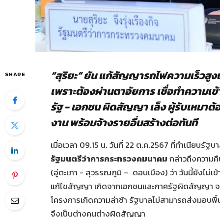
“สุริยะ”​ ยัน​ แก้สัญญารถไฟความเร็วสูงเช
SHARE
เพราะต้องผ่านตาอัยการ เชื่อ​ทำความเข้
รัฐ​ -​ เอก​ชน​ ผิดสัญญา​ เล็ง​ ผู้รับเหม
งาน​ พร้อมจ้างรายอื่นสร้างต่อทันที​
เมื่อเวลา 09.15 น. วันที่ 22 ต.ค.2567 ที่ทำเนียบรัฐบ
รัฐมนตรีว่าการกระทรวงคมนาคม​
กล่าวถึงความคื
(อู่ตะเภา -​ สุวรรณ​ภูมิ​ – ดอนเมือง​)​ ว่า​ วันนี้ยัง
แก้ไขสัญญา เกิดจากเอกชนและภาครัฐผิดสัญญา จา
โครงการเกิดความล่าช้า รัฐบาลไม่สามารถส่งมอบพื้น
จึงเป็นต่างคนต่างผิดสัญญา