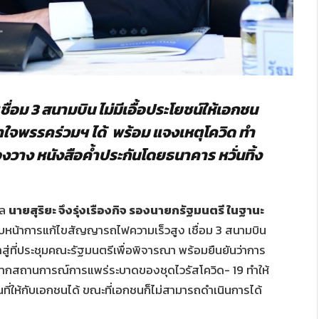
ื่อม​ 3 สนามบิน​ ไม่มีเอื้อประโยชน์ให้เอกชน
าใจพรรคร่วมฯ ได้ พร้อม แจงเหตุโควิด​ ทำ
าต้องวาง หนังสือค้ำประกันโดยธนาคาร หวั่นทิ้ง
าล
นายสุริยะ​ จึงรุ่งเรืองกิจ​ รองนายกรัฐมนตรี ในฐานะ
บหน้าการแก้ไขสัญญารถไฟความเร็วสูง​ เชื่อม 3 สนามบิน​
ไม่เข้าสู่ที่ประชุมคณะรัฐมนตรีเพื่อพิจารณา พร้อมยืนยันว่าการ
กสถานการณ์การแพร่ระบาดของชุดไวรัสโควิด​- 19 ทำให้
ที่ให้กับเอกชนได้ ขณะที่เอกชนก็ไม่สามารถดำเนินการได้