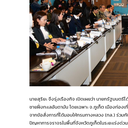
นายสุริยะ จึงรุ่งเรืองกิจ เปิดเผยว่า นายกรัฐมนตรี
ชายฝั่งทะเลอันดามัน โดยเฉพาะ จ.ภูเก็ต เมืองท่องเท
จากข้อสั่งการที่ได้มอบให้กรมทางหลวง (ทล.) ร่วมก
ปัญหาการจราจรในพื้นที่จังหวัดภูเก็ตในระยะเร่งด่วน