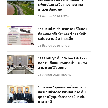
@พิษณุโลก เสริมแกร่งคมนาคม
สะดวก ปลอดภัย
29 มิถุนายน 2026 9:57 น.
“กรมขนส่ง” ย้ำ! ประกาศแก้ไขและ
ดัดแปลง “ตัวถัง” และ “โครงคัสซี”
รถโดยสาร เริ่ม 1 ก.ค.นี้!!
26 มิถุนายน 2026 10:10 น.
“สรรเพชญ” ดัน “School & Taxi
Boat” เชื่อมขนส่งทางน้ำ – ขนส่ง
สาธารณะไร้รอยต่อ
25 มิถุนายน 2026 15:00 น.
“ภัทรพงศ์” ลุยเจรจาเพิ่มเที่ยวบิน
ยกระดับท่าอากาศยานภูมิภาค ดัน
อุดรธานีสู่ศูนย์กลางการบินระดับ
นานาชาติ