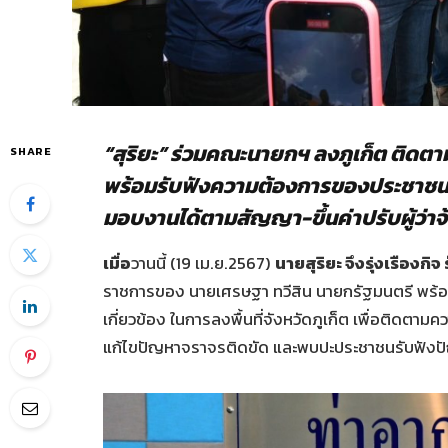
“สุริยะ” ร่วมคณะนายกฯ ลงภูเก็ต ติด
SHARE
พร้อมรับฟังความต้องการของประชาชน ย้
มอบงานได้ตามสัญญา-ขึ้นค่าปรับผู้ว่าจ
เมื่อ
วานนี้ (19 เม.ย.2567)
นายสุริยะ จึงรุ่งเรือง
ราชการของ นายเศรษฐา ทวีสิน นายกรัฐมนตรี พร
เกี่ยวข้อง ในการลงพื้นที่จังหวัดภูเก็ต เพื่อติดต
แก้ไขปัญหาจราจรติดขัด และพบปะประชาชนรับฟังป