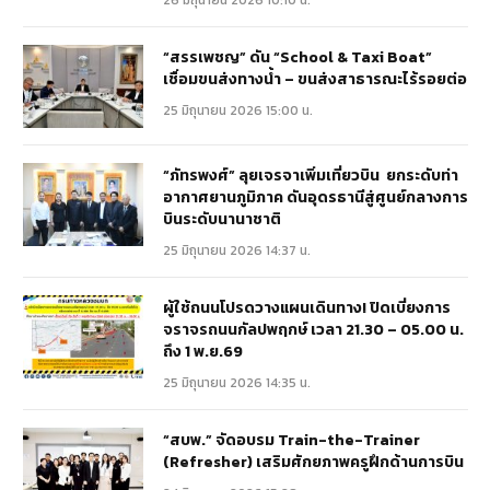
“สรรเพชญ” ดัน “School & Taxi Boat”
เชื่อมขนส่งทางน้ำ – ขนส่งสาธารณะไร้รอยต่อ
25 มิถุนายน 2026 15:00 น.
“ภัทรพงศ์” ลุยเจรจาเพิ่มเที่ยวบิน ยกระดับท่า
อากาศยานภูมิภาค ดันอุดรธานีสู่ศูนย์กลางการ
บินระดับนานาชาติ
25 มิถุนายน 2026 14:37 น.
ผู้ใช้ถนนโปรดวางแผนเดินทาง! ปิดเบี่ยงการ
จราจรถนนกัลปพฤกษ์ เวลา 21.30 – 05.00 น.
ถึง 1 พ.ย.69
25 มิถุนายน 2026 14:35 น.
“สบพ.” จัดอบรม Train-the-Trainer
(Refresher) เสริมศักยภาพครูฝึกด้านการบิน