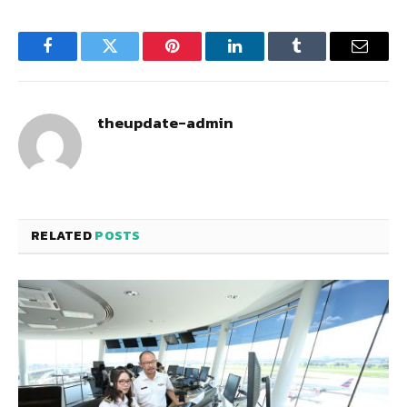
Facebook
Twitter
Pinterest
LinkedIn
Tumblr
Email
theupdate-admin
RELATED
POSTS