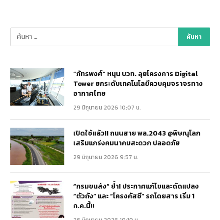
“ภัทรพงศ์” หนุน บวท. ลุยโครงการ Digital
Tower ยกระดับเทคโนโลยีควบคุมจราจรทาง
อากาศไทย
29 มิถุนายน 2026 10:07 น.
เปิดใช้แล้ว!! ถนนสาย พล.2043 @พิษณุโลก
เสริมแกร่งคมนาคมสะดวก ปลอดภัย
29 มิถุนายน 2026 9:57 น.
“กรมขนส่ง” ย้ำ! ประกาศแก้ไขและดัดแปลง
“ตัวถัง” และ “โครงคัสซี” รถโดยสาร เริ่ม 1
ก.ค.นี้!!
26 มิถุนายน 2026 10:10 น.