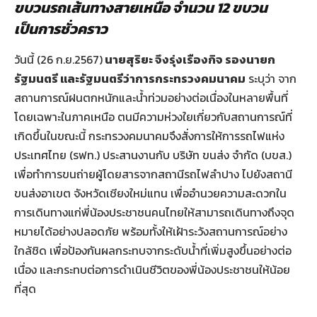
ขบวนรถเส้นทางสายเหนือ จำนวน 12 ขบวน
เป็นการชั่วคราว
วันนี้ (26 ก.ย.2567)
นายสุริยะ จึงรุ่งเรืองกิจ รองนายก
รัฐมนตรี และรัฐมนตรีว่าการกระทรวงคมนาคม
ระบุว่า จาก
สถานการณ์ฝนตกหนักและน้ำท่วมอย่างต่อเนื่องในหลายพื้นที่
โดยเฉพาะในภาคเหนือ ตนมีความห่วงใยเกี่ยวกับสถานการณ์ที่
เกิดขึ้นในขณะนี้ กระทรวงคมนาคมจึงสั่งการให้การรถไฟแห่ง
ประเทศไทย (รฟท.) ประสานงานกับ บริษัท ขนส่ง จำกัด (บขส.)
เพื่อทำการขนถ่ายผู้โดยสารจากสถานีรถไฟลำปาง ไปยังสถานี
ขนส่งอาเขต จังหวัดเชียงใหม่แทน เพื่ออำนวยความสะดวกใน
การเดินทางแก่พี่น้องประชาชนคนไทยให้สามารถเดินทางถึงจุด
หมายได้อย่างปลอดภัย พร้อมทั้งให้เฝ้าระวังสถานการณ์อย่าง
ใกล้ชิด เพื่อป้องกันผลกระทบจากระดับน้ำที่เพิ่มสูงขึ้นอย่างต่อ
เนื่อง และกระทบต่อการดำเนินชีวิตของพี่น้องประชาชนให้น้อย
ที่สุด