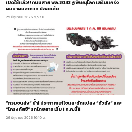
เปิดใช้แล้ว!! ถนนสาย พล.2043 @พิษณุโลก เสริมแกร่ง
คมนาคมสะดวก ปลอดภัย
29 มิถุนายน 2026 9:57 น.
“กรมขนส่ง” ย้ำ! ประกาศแก้ไขและดัดแปลง “ตัวถัง” และ
“โครงคัสซี” รถโดยสาร เริ่ม 1 ก.ค.นี้!!
26 มิถุนายน 2026 10:10 น.