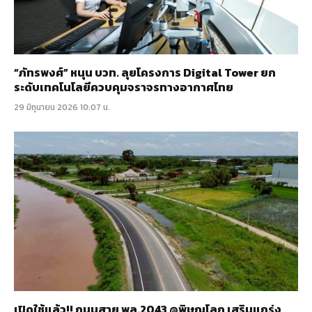
“ภัทรพงศ์” หนุน บวท. ลุยโครงการ Digital Tower ยก
ระดับเทคโนโลยีควบคุมจราจรทางอากาศไทย
29 มิถุนายน 2026 10:07 น.
เปิดใช้แล้ว!! ถนนสาย พล.2043 @พิษณุโลก เสริมแกร่ง