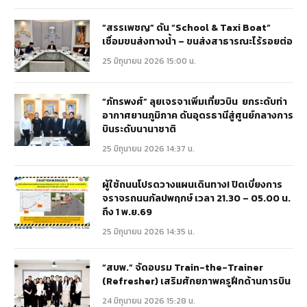
“สรรเพชญ” ดัน “School & Taxi Boat”
เชื่อมขนส่งทางน้ำ – ขนส่งสาธารณะไร้รอยต่อ
25 มิถุนายน 2026 15:00 น.
“ภัทรพงศ์” ลุยเจรจาเพิ่มเที่ยวบิน ยกระดับท่า
อากาศยานภูมิภาค ดันอุดรธานีสู่ศูนย์กลางการ
บินระดับนานาชาติ
25 มิถุนายน 2026 14:37 น.
ผู้ใช้ถนนโปรดวางแผนเดินทาง! ปิดเบี่ยงการ
จราจรถนนกัลปพฤกษ์ เวลา 21.30 – 05.00 น.
ถึง 1 พ.ย.69
25 มิถุนายน 2026 14:35 น.
“สบพ.” จัดอบรม Train-the-Trainer
(Refresher) เสริมศักยภาพครูฝึกด้านการบิน
24 มิถุนายน 2026 15:28 น.