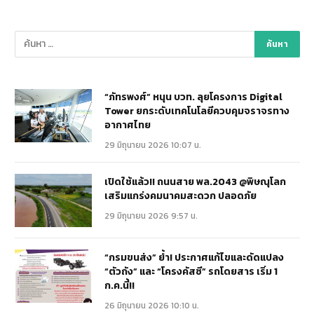
“ภัทรพงศ์” หนุน บวท. ลุยโครงการ Digital
Tower ยกระดับเทคโนโลยีควบคุมจราจรทาง
อากาศไทย
29 มิถุนายน 2026 10:07 น.
เปิดใช้แล้ว!! ถนนสาย พล.2043 @พิษณุโลก
เสริมแกร่งคมนาคมสะดวก ปลอดภัย
29 มิถุนายน 2026 9:57 น.
“กรมขนส่ง” ย้ำ! ประกาศแก้ไขและดัดแปลง
“ตัวถัง” และ “โครงคัสซี” รถโดยสาร เริ่ม 1
ก.ค.นี้!!
26 มิถุนายน 2026 10:10 น.