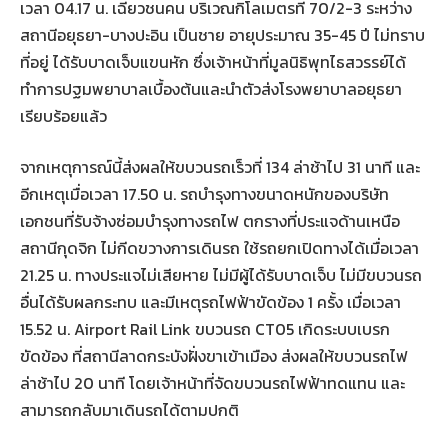
เวลา 04.17 น. เฉี่ยวชนคน บริเวณกิโลเมตรที่ 70/2-3 ระหว่าง
สถานีอยุธยา-บางปะอิน เป็นชาย อายุประมาณ 35-45 ปี ไม่ทราบ
ที่อยู่ ได้รับบาดเจ็บแขนหัก ซึ่งเจ้าหน้าที่มูลนิธิพุทไธสวรรย์ได้
ทำการปฐมพยาบาลเบื้องต้นและนำตัวส่งโรงพยาบาลอยุธยา
เรียบร้อยแล้ว
จากเหตุการณ์นี้ส่งผลให้ขบวนรถเร็วที่ 134 ล่าช้าไป 31 นาที และ
อีกเหตุเมื่อเวลา 17.50 น. รถบำรุงทางขนาดหนักของบริษัท
เอกชนที่รับจ้างซ่อมบำรุงทางรถไฟ ตกรางที่ประแจด้านเหนือ
สถานีกุดจิก ไม่กีดขวางการเดินรถ ใช้รถยกเปิดทางได้เมื่อเวลา
21.25 น. ทางประแจไม่เสียหาย ไม่มีผู้ได้รับบาดเจ็บ ไม่มีขบวนรถ
อื่นได้รับผลกระทบ และมีเหตุรถไฟฟ้าขัดข้อง 1 ครั้ง เมื่อเวลา
15.52 น. Airport Rail Link ขบวนรถ CT05 เกิดระบบเบรก
ขัดข้อง ที่สถานีลาดกระบังฝั่งขาเข้าเมือง ส่งผลให้ขบวนรถไฟ
ล่าช้าไป 20 นาที โดยเจ้าหน้าที่จัดขบวนรถไฟฟ้าทดแทน และ
สามารถกลับมาเดินรถได้ตามปกติ