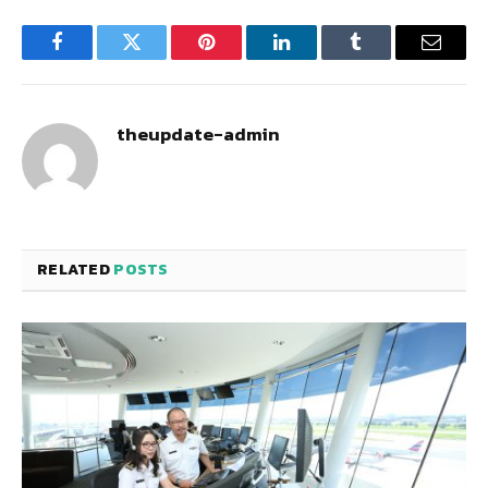
Facebook
Twitter
Pinterest
LinkedIn
Tumblr
Email
theupdate-admin
RELATED
POSTS