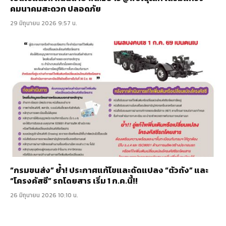
คมนาคมสะดวก ปลอดภัย
29 มิถุนายน 2026 9:57 น.
“กรมขนส่ง” ย้ำ! ประกาศแก้ไขและดัดแปลง “ตัวถัง” และ
“โครงคัสซี” รถโดยสาร เริ่ม 1 ก.ค.นี้!!
26 มิถุนายน 2026 10:10 น.