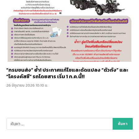
“กรมขนส่ง” ย้ำ! ประกาศแก้ไขและดัดแปลง “ตัวถัง” และ
“โครงคัสซี” รถโดยสาร เริ่ม 1 ก.ค.นี้!!
26 มิถุนายน 2026 10:10 น.