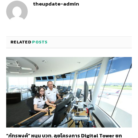
theupdate-admin
RELATED
POSTS
“ภัทรพงศ์” หนุน บวท. ลุยโครงการ Digital Tower ยก