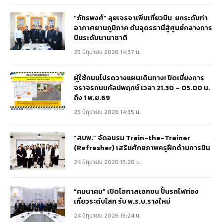
“ภัทรพงศ์” ลุยเจรจาเพิ่มเที่ยวบิน ยกระดับท่า
อากาศยานภูมิภาค ดันอุดรธานีสู่ศูนย์กลางการ
บินระดับนานาชาติ
25 มิถุนายน 2026 14:37 น.
ผู้ใช้ถนนโปรดวางแผนเดินทาง! ปิดเบี่ยงการ
จราจรถนนกัลปพฤกษ์ เวลา 21.30 – 05.00 น.
ถึง 1 พ.ย.69
25 มิถุนายน 2026 14:35 น.
“สบพ.” จัดอบรม Train-the-Trainer
(Refresher) เสริมศักยภาพครูฝึกด้านการบิน
24 มิถุนายน 2026 15:28 น.
“คมนาคม” เปิดโอกาสเอกชน ปั้นรถไฟท่อง
เที่ยวระดับโลก รับ พ.ร.บ.รางใหม่
24 มิถุนายน 2026 15:24 น.