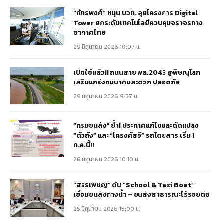
“ภัทรพงศ์” หนุน บวท. ลุยโครงการ Digital
Tower ยกระดับเทคโนโลยีควบคุมจราจรทาง
อากาศไทย
29 มิถุนายน 2026 10:07 น.
เปิดใช้แล้ว!! ถนนสาย พล.2043 @พิษณุโลก
เสริมแกร่งคมนาคมสะดวก ปลอดภัย
29 มิถุนายน 2026 9:57 น.
“กรมขนส่ง” ย้ำ! ประกาศแก้ไขและดัดแปลง
“ตัวถัง” และ “โครงคัสซี” รถโดยสาร เริ่ม 1
ก.ค.นี้!!
26 มิถุนายน 2026 10:10 น.
“สรรเพชญ” ดัน “School & Taxi Boat”
เชื่อมขนส่งทางน้ำ – ขนส่งสาธารณะไร้รอยต่อ
25 มิถุนายน 2026 15:00 น.