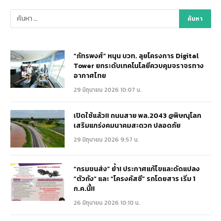
“ภัทรพงศ์” หนุน บวท. ลุยโครงการ Digital
Tower ยกระดับเทคโนโลยีควบคุมจราจรทาง
อากาศไทย
29 มิถุนายน 2026 10:07 น.
เปิดใช้แล้ว!! ถนนสาย พล.2043 @พิษณุโลก
เสริมแกร่งคมนาคมสะดวก ปลอดภัย
29 มิถุนายน 2026 9:57 น.
“กรมขนส่ง” ย้ำ! ประกาศแก้ไขและดัดแปลง
“ตัวถัง” และ “โครงคัสซี” รถโดยสาร เริ่ม 1
ก.ค.นี้!!
26 มิถุนายน 2026 10:10 น.