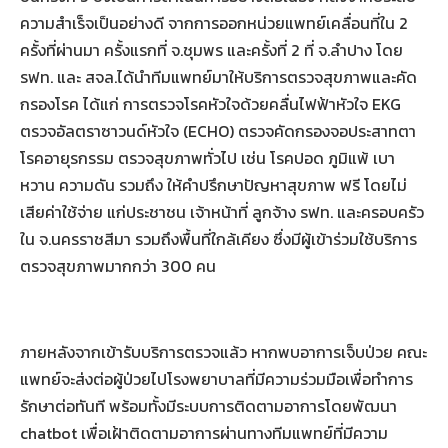
ความสำเร็จเป็นอย่างดี จากการออกหน่วยแพทย์เคลื่อนที่ใน 2
ครั้งที่ผ่านมา ครั้งแรกที่ จ.ชุมพร และครั้งที่ 2 ที่ จ.ลำปาง โดย
รฟท. และ สจล.ได้นำทีมแพทย์มาให้บริการตรวจสุขภาพและคัด
กรองโรค ได้แก่ การตรวจโรคหัวใจด้วยคลื่นไฟฟ้าหัวใจ EKG
ตรวจอัลตราซาวนด์หัวใจ (ECHO) ตรวจคัดกรองจอประสาทตา
โรคอายุรกรรม ตรวจสุขภาพทั่วไป เช่น โรคปอด ภูมิแพ้ เบา
หวาน ความดัน รวมถึง ให้คำปรึกษาปัญหาสุขภาพ ฟรี โดยไม่
เสียค่าใช้จ่าย แก่ประชาชน เจ้าหน้าที่ ลูกจ้าง รฟท. และครอบครัว
ใน จ.นครราชสีมา รวมถึงพื้นที่ใกล้เคียง ซึ่งมีผู้เข้าร่วมใช้บริการ
ตรวจสุขภาพมากกว่า 300 คน
ภายหลังจากเข้ารับบริการตรวจแล้ว หากพบอาการเจ็บป่วย คณะ
แพทย์จะส่งต่อผู้ป่วยไปโรงพยาบาลที่มีความร่วมมือเพื่อทำการ
รักษาต่อทันที พร้อมทั้งมีระบบการติดตามอาการโดยพัฒนา
chatbot เพื่อเฝ้าติดตามอาการผ่านทางทีมแพทย์ที่มีความ