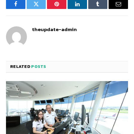
Facebook
Twitter
Pinterest
LinkedIn
Tumblr
Email
theupdate-admin
RELATED
POSTS