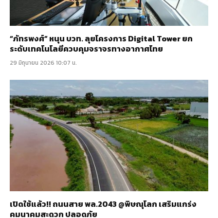
“ภัทรพงศ์” หนุน บวท. ลุยโครงการ Digital Tower ยก
ระดับเทคโนโลยีควบคุมจราจรทางอากาศไทย
29 มิถุนายน 2026 10:07 น.
เปิดใช้แล้ว!! ถนนสาย พล.2043 @พิษณุโลก เสริมแกร่ง
คมนาคมสะดวก ปลอดภัย