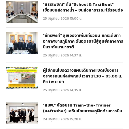
“สรรเพชญ” ดัน “School & Taxi Boat”
เชื่อมขนส่งทางน้ำ – ขนส่งสาธารณะไร้รอยต่อ
25 มิถุนายน 2026 15:00 น.
“ภัทรพงศ์” ลุยเจรจาเพิ่มเที่ยวบิน ยกระดับท่า
อากาศยานภูมิภาค ดันอุดรธานีสู่ศูนย์กลางการ
บินระดับนานาชาติ
25 มิถุนายน 2026 14:37 น.
ผู้ใช้ถนนโปรดวางแผนเดินทาง! ปิดเบี่ยงการ
จราจรถนนกัลปพฤกษ์ เวลา 21.30 – 05.00 น.
ถึง 1 พ.ย.69
25 มิถุนายน 2026 14:35 น.
“สบพ.” จัดอบรม Train-the-Trainer
(Refresher) เสริมศักยภาพครูฝึกด้านการบิน
24 มิถุนายน 2026 15:28 น.