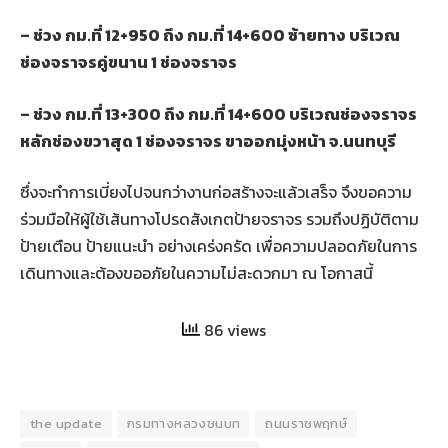
– ช่วง กม.ที่ 12+950 ถึง กม.ที่ 14+600 ซ้ายทาง บริเวณ
ช่องจราจรคู่ขนาน 1 ช่องจราจร
– ช่วง กม.ที่ 13+300 ถึง กม.ที่ 14+600 บริเวณช่องจราจร
หลักช่องขวาสุด 1 ช่องจราจร ขาออกมุ่งหน้า จ.นนทบุรี
ซึ่งจะทำการเบี่ยงไปจนกว่างานก่อสร้างจะแล้วเสร็จ จึงขอความ
ร่วมมือให้ผู้ใช้เส้นทางโปรดสังเกตป้ายจราจร รวมถึงปฏิบัติตาม
ป้ายเตือน ป้ายแนะนำ อย่างเคร่งครัด เพื่อความปลอดภัยในการ
เดินทางและต้องขออภัยในความไม่สะดวกมา ณ โอกาสนี้
86 views
the update
กรมทางหลวงชนบท
ถนนราชพฤกษ์