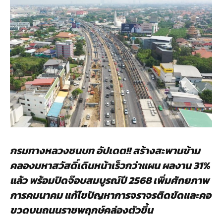
กรมทางหลวงชนบท อัปเดต
!! สร้างสะพานข้าม
คลองมหาสวัสดิ์เดินหน้าเร็วกว่าแผน ผลงาน 31%
แล้ว พร้อมปิดจ๊อบสมบูรณ์ปี 2568 เพิ่มศักยภาพ
การคมนาคม แก้ไขปัญหาการจราจรติดขัดและคอ
ขวดบนถนนราชพฤกษ์คล่องตัวขึ้น