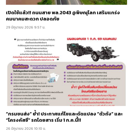
เปิดใช้แล้ว!! ถนนสาย พล.2043 @พิษณุโลก เสริมแกร่ง
คมนาคมสะดวก ปลอดภัย
29 มิถุนายน 2026 9:57 น.
“กรมขนส่ง” ย้ำ! ประกาศแก้ไขและดัดแปลง “ตัวถัง” และ
“โครงคัสซี” รถโดยสาร เริ่ม 1 ก.ค.นี้!!
26 มิถุนายน 2026 10:10 น.