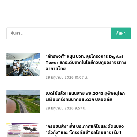
“ภัทรพงศ์” หนุน บวท. ลุยโครงการ Digital
Tower ยกระดับเทคโนโลยีควบคุมจราจรทาง
อากาศไทย
29 มิถุนายน 2026 10:07 น.
เปิดใช้แล้ว!! ถนนสาย พล.2043 @พิษณุโลก
เสริมแกร่งคมนาคมสะดวก ปลอดภัย
29 มิถุนายน 2026 9:57 น.
“กรมขนส่ง” ย้ำ! ประกาศแก้ไขและดัดแปลง
“ตัวถัง” และ “โครงคัสซี” รถโดยสาร เริ่ม 1