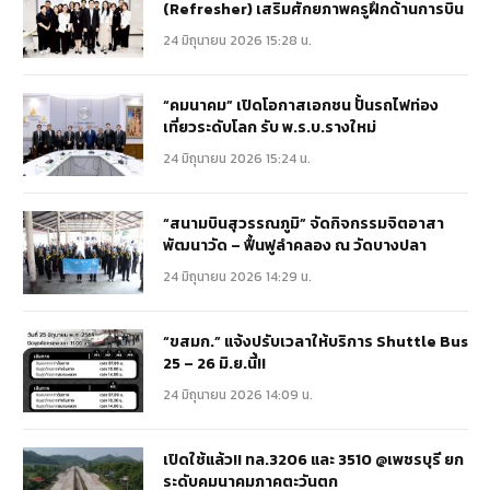
(Refresher) เสริมศักยภาพครูฝึกด้านการบิน
24 มิถุนายน 2026 15:28 น.
“คมนาคม” เปิดโอกาสเอกชน ปั้นรถไฟท่อง
เที่ยวระดับโลก รับ พ.ร.บ.รางใหม่
24 มิถุนายน 2026 15:24 น.
“สนามบินสุวรรณภูมิ” จัดกิจกรรมจิตอาสา
พัฒนาวัด – ฟื้นฟูลำคลอง ณ วัดบางปลา
24 มิถุนายน 2026 14:29 น.
“ขสมก.” แจ้งปรับเวลาให้บริการ Shuttle Bus
25 – 26 มิ.ย.นี้!!
24 มิถุนายน 2026 14:09 น.
เปิดใช้แล้ว!! ทล.3206 และ 3510 @เพชรบุรี ยก
ระดับคมนาคมภาคตะวันตก