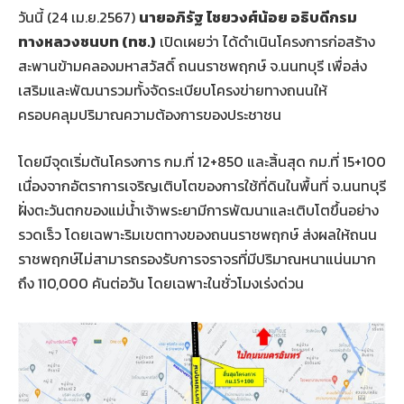
วันนี้ (24 เม.ย.2567)
นายอภิรัฐ ไชยวงศ์น้อย อธิบดีกรม
ทางหลวงชนบท
(ทช.)
เปิดเผยว่า ได้ดำเนินโครงการก่อสร้าง
สะพานข้ามคลองมหาสวัสดิ์ ถนนราชพฤกษ์ จ.นนทบุรี เพื่อส่ง
เสริมและพัฒนารวมทั้งจัดระเบียบโครงข่ายทางถนนให้
ครอบคลุมปริมาณความต้องการของประชาชน
โดยมีจุดเริ่มต้นโครงการ กม.ที่ 12+850 และสิ้นสุด กม.ที่ 15+100
เนื่องจากอัตราการเจริญเติบโตของการใช้ที่ดินในพื้นที่ จ.นนทบุรี
ฝั่งตะวันตกของแม่น้ำเจ้าพระยามีการพัฒนาและเติบโตขึ้นอย่าง
รวดเร็ว โดยเฉพาะริมเขตทางของถนนราชพฤกษ์ ส่งผลให้ถนน
ราชพฤกษ์ไม่สามารถรองรับการจราจรที่มีปริมาณหนาแน่นมาก
ถึง 110,000 คันต่อวัน โดยเฉพาะในชั่วโมงเร่งด่วน