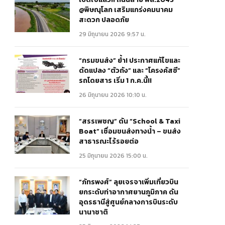
@พิษณุโลก เสริมแกร่งคมนาคม
สะดวก ปลอดภัย
29 มิถุนายน 2026 9:57 น.
“กรมขนส่ง” ย้ำ! ประกาศแก้ไขและ
ดัดแปลง “ตัวถัง” และ “โครงคัสซี”
รถโดยสาร เริ่ม 1 ก.ค.นี้!!
26 มิถุนายน 2026 10:10 น.
“สรรเพชญ” ดัน “School & Taxi
Boat” เชื่อมขนส่งทางน้ำ – ขนส่ง
สาธารณะไร้รอยต่อ
25 มิถุนายน 2026 15:00 น.
“ภัทรพงศ์” ลุยเจรจาเพิ่มเที่ยวบิน
ยกระดับท่าอากาศยานภูมิภาค ดัน
อุดรธานีสู่ศูนย์กลางการบินระดับ
นานาชาติ