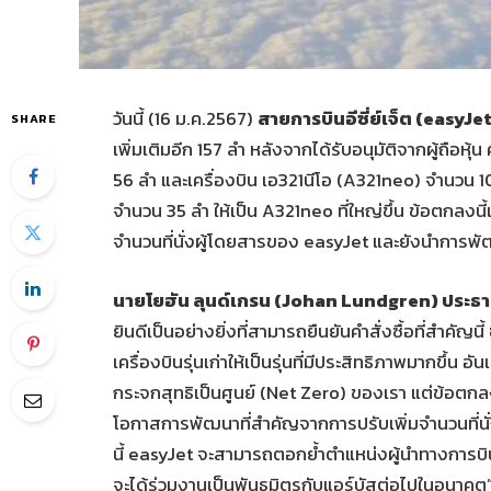
วันนี้ (16 ม.ค.2567)
สายการบินอีซี่ย์เจ็ต (
easyJet
SHARE
เพิ่มเติมอีก 157 ลำ หลังจากได้รับอนุมัติจากผู้ถือห
56 ลำ และเครื่องบิน เอ321นีโอ (A321neo) จำนวน 
จำนวน 35 ลำ ให้เป็น A321neo ที่ใหญ่ขึ้น ข้อตกลงน
จำนวนที่นั่งผู้โดยสารของ easyJet และยังนำการพัฒน
นายโยฮัน ลุนด์เกรน (
Johan Lundgren) ประธานเ
ยินดีเป็นอย่างยิ่งที่สามารถยืนยันคำสั่งซื้อที่สำคัญ
เครื่องบินรุ่นเก่าให้เป็นรุ่นที่มีประสิทธิภาพมากข
กระจกสุทธิเป็นศูนย์ (Net Zero) ของเรา แต่ข้อตกล
โอกาสการพัฒนาที่สำคัญจากการปรับเพิ่มจำนวนที่นั่งผู
นี้ easyJet จะสามารถตอกย้ำตำแหน่งผู้นำทางการบิน
จะได้ร่วมงานเป็นพันธมิตรกับแอร์บัสต่อไปในอนาคต