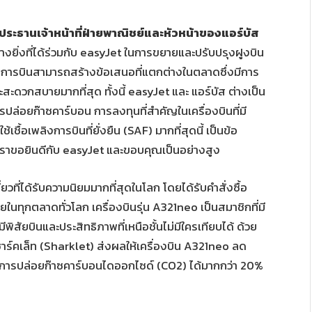
ระธานเจ้าหน้าที่ฝ่ายพาณิชย์และหัวหน้าของแอร์บัส
อย่างยิ่งที่ได้ร่วมกับ easyJet ในการขยายและปรับปรุงฝูงบิน
ายการบินสามารถสร้างข้อเสนอที่แตกต่างในตลาดซึ่งมีการ
ละสะดวกสบายมากที่สุด ทั้งนี้ easyJet และ แอร์บัส ต่างเป็น
รปล่อยก๊าซคาร์บอน การลงทุนที่สำคัญในเครื่องบินที่มี
ื้อเพลิงการบินที่ยั่งยืน (SAF) มากที่สุดนี้ เป็นข้อ
ว เราขอยินดีกับ easyJet และขอบคุณเป็นอย่างสูง
ยวที่ได้รับความนิยมมากที่สุดในโลก โดยได้รับคำสั่งซื้อ
ในทุกตลาดทั่วโลก เครื่องบินรุ่น A321neo เป็นสมาชิกที่มี
ิสัยบินและประสิทธิภาพที่เหนือชั้นไม่มีใครเทียบได้ ด้วย
ร์คเล็ท (Sharklet) ส่งผลให้เครื่องบิน A321neo ลด
ะการปล่อยก๊าซคาร์บอนไดออกไซด์ (CO2) ได้มากกว่า 20%