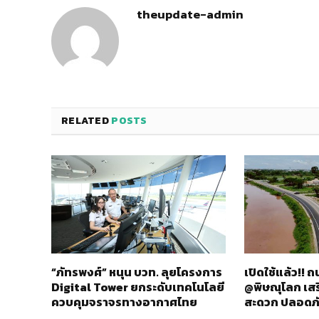
theupdate-admin
RELATED
POSTS
“ภัทรพงศ์” หนุน บวท. ลุยโครงการ
เปิดใช้แล้ว!!
Digital Tower ยกระดับเทคโนโลยี
@พิษณุโลก เส
ควบคุมจราจรทางอากาศไทย
สะดวก ปลอดภ