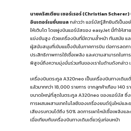
นายคริสเตียน เชอร์เรอร์ (
Christian Scherer) ป
อินเตอร์เนชั่นแนล
กล่าวว่า แอร์บัสรู้สึกยินดีเป็น
ให้เติบโต โดยฝูงบินแอร์บัสของ easyJet นี้ทำให้ส
แข่งขันสูง ด้วยเครื่องบินที่มีความล้ำหน้า ทันสมัย แ
ผู้สนับสนุนที่เข้มแแข็งขันในภาคการบิน ต่อการลดกา
ประสิทธิภาพการใช้เชื้อเพลิง และความสามารถในการใช้เช
พิสูจน์ถึงความมุ่งมั่นร่วมกันของเราในด้านดังกล่า
เครื่องบินตระกูล A320neo เป็นเครื่องบินทางเดินเดี่
แล้วมากกว่า 18,000 รายการ จากลูกค้าเกือบ 140 ราย
ขนาดใหญ่ที่สุดในตระกูล A320neo ของแอร์บัส ซึ่งมีพ
การผสมผสานเทคโนโลยีของเครื่องยนต์รุ่นใหม่และชา
เสียงรบกวนได้ถึง 50% ลดการเผาไหม้เชื้อเพลิงแล
เมื่อเทียบกับเครื่องบินทางเดินเดี่ยวรุ่นก่อนหน้า