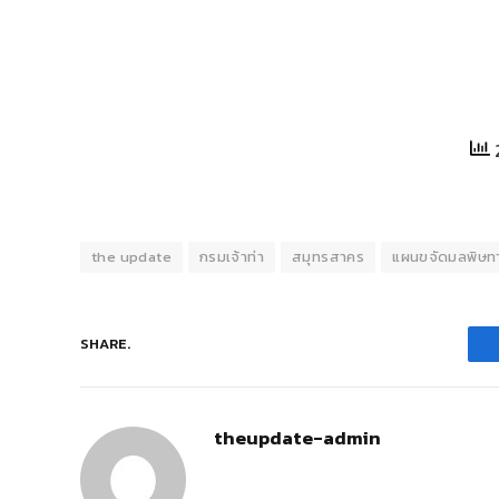
the update
กรมเจ้าท่า
สมุทรสาคร
แผนขจัดมลพิษทา
SHARE.
theupdate-admin