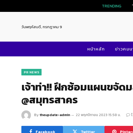
TRENDING
วันพฤหัสบดี, กรกฎาคม 9
หน้าหลัก
ข่าวคม
PR NEWS
เจ้าท่า!! ฝึกซ้อมแผนขจัด
@สมุทรสาคร
By
theupdate-admin
22 พฤศจิกายน 2023 15:58 น.
ไ
Facebook
Twitter
Pinter