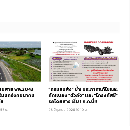
 ถนนสาย พล.2043
“กรมขนส่ง” ย้ำ! ประกาศแก้ไขและ
ริมแกร่งคมนาคม
ดัดแปลง “ตัวถัง” และ “โครงคัสซี”
ัย
รถโดยสาร เริ่ม 1 ก.ค.นี้!!
:57 น.
26 มิถุนายน 2026 10:10 น.