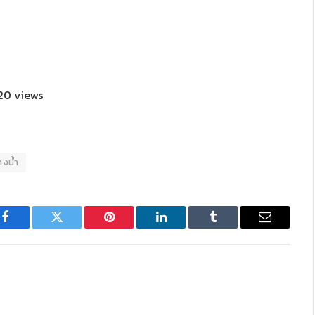
20 views
งน้ำ
Facebook
Twitter
Pinterest
LinkedIn
Tumblr
Email