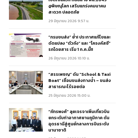
@พิษณุโลก เสริมแกร่งคมนาคม
สะดวก ปลอดภัย
29 มิถุนายน 2026 9:57 น.
“กรมขนส่ง” ย้ำ! ประกาศแก้ไขและ
ดัดแปลง “ตัวถัง” และ “โครงคัสซี”
รถโดยสาร เริ่ม 1 ก.ค.นี้!!
26 มิถุนายน 2026 10:10 น.
“สรรเพชญ” ดัน “School & Taxi
Boat” เชื่อมขนส่งทางน้ำ – ขนส่ง
สาธารณะไร้รอยต่อ
25 มิถุนายน 2026 15:00 น.
“ภัทรพงศ์” ลุยเจรจาเพิ่มเที่ยวบิน
ยกระดับท่าอากาศยานภูมิภาค ดัน
อุดรธานีสู่ศูนย์กลางการบินระดับ
นานาชาติ