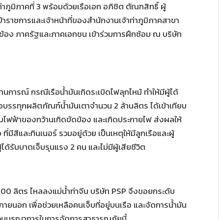
ูมิภาคที่ 3 พร้อมด้วยเรือเอก อภิชิต ตัณฑสิทธิ์ ผู้
าราชการและเจ้าหน้าที่ของสำนักงานเจ้าท่าภูมิภาคสาขา
วข้อง ภาครัฐและภาคเอกชน เข้าร่วมการฝึกซ้อม ณ บริษัท
การณ์ กรณีเรือน้ำมันเกิดระเบิดไฟลุกไหม้ ทำให้มีผู้ได้
รือบรรทุกผลิตภัณฑ์น้ำมันเตาจำนวน 2 ล้านลิตร ได้เข้าเทียบ
ระบบไฟฟ้าของกว้านเกิดขัดข้อง และเกิดประกายไฟ ส่งผลให้
มีสีและทินเนอร์ รวมอยู่ด้วย เป็นเหตุให้มีลูกเรือและผู้
ผู้ได้รับบาดเจ็บรุนแรง 2 คน และไม่มีผู้เสียชีวิต
0 ลิตร ไหลลงแม่น้ำท่าจีน บริษัท PSP จึงขอยกระดับ
อก เพื่อช่วยเหลือคนเจ็บที่อยู่บนเรือ และจัดการน้ำมัน
เข้าร่วมบูรณาการในการจัดการสาธารณภัยนี้