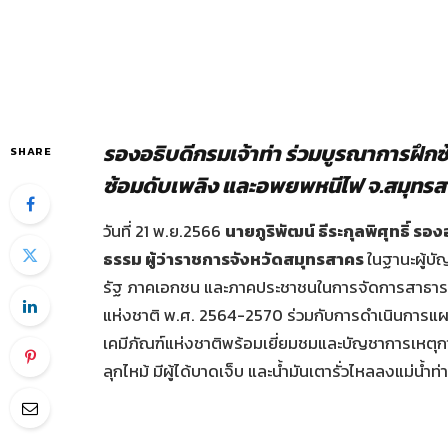
รองอธิบดีกรมเจ้าท่า ร่วมบูรณาการฝึก
SHARE
ซ้อมดับเพลิง และอพยพหนีไฟ จ.สมุทร
วันที่ 21 พ.ย.2566
นายภูริพัฒน์ ธีระกุลพิศุทธิ์ ร
ธรรม ผู้ว่าราชการจังหวัดสมุทรสาคร
ในฐานะผู้บั
รัฐ ภาคเอกชน และภาคประชาชนในการจัดการสาธาร
แห่งชาติ พ.ศ. 2564-2570 ร่วมกับการดำเนินการแผ
เคมีภัณฑ์แห่งชาติพร้อมเยี่ยมชมและบัญชาการเหตุก
ลุกไหม้ มีผู้ได้บาดเจ็บ และน้ำมันเตารั่วไหลลงแม่น้ำท่