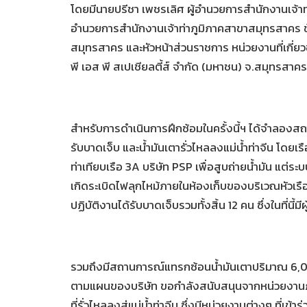
โดยมีนายปรีชา เพชรเลิศ ผู้อำนวยการสำนักงานเจ้าท่าภ
อำนวยการสำนักงานเจ้าท่าภูมิภาคสาขาสมุทรสาคร ข้
สมุทรสาคร และหัวหน้าส่วนราชการ หน่วยงานที่เกี่ย
พี เอส พี สเปเชียลตี้ส์ จำกัด (มหาชน) จ.สมุทรสาคร
สำหรับการดำเนินการฝึกซ้อมในครั้งนี้ฯ ได้จำลองสถาน
รับบาดเจ็บ และน้ำมันเตารั่วไหลลงแม่น้ำท่าจีน โดยเ
ท่าเทียบเรือ 3A บริษัท PSP เพื่อสูบถ่ายน้ำมัน แต่
เกิดระเบิดไฟลุกไหม้ภายในห้องเก็บของบริเวณหัวเรือ ที่
ปฏิบัติงานได้รับบาดเจ็บรวมทั้งสิ้น 12 คน ซึ่งในที่นี้มี
รวมถึงมีสถานการณ์แทรกซ้อนน้ำมันเตาปริมาณ 6,00
ตามแผนของบริษัท ขอกำลังสนับสนุนจากหน่วยงานภายน
ที่รั่วไหลลงสู่แม่น้ำท่าจีน ซึ่งมีหน่วยงานต่างๆ ที่