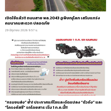
เปิดใช้แล้ว!! ถนนสาย พล.2043 @พิษณุโลก เสริมแกร่ง
คมนาคมสะดวก ปลอดภัย
29 มิถุนายน 2026 9:57 น.
“กรมขนส่ง” ย้ำ! ประกาศแก้ไขและดัดแปลง “ตัวถัง” และ
“โครงคัสซี” รถโดยสาร เริ่ม 1 ก.ค.นี้!!