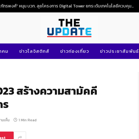
“ภัทรพงศ์” หนุน บวท. ลุยโครงการ Digital Tower ยกระดับเทคโนโลยีควบคุมจราจรทางอากาศไทย
นาคม
ข่าวโลจิสติกส์
ข่าวท่องเที่ยว
ข่าวประชาสัมพันธ์
2023 สร้างความสามัคคี
กร
วามเห็น
1 Min Read
est