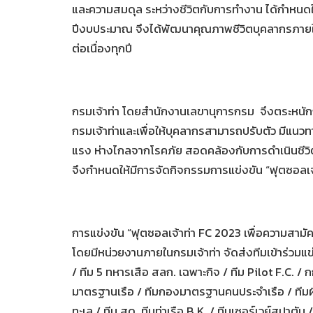
และความสมดุล ระหว่างชีวิตกับการทํางาน ได้กําหนด
ปีงบประมาณ จึงได้พัฒนาคุณภาพชีวิตบุคลากรภายใ
ต่อเนื่องทุกปี
กรมเจ้าท่า โดยสํานักงานเลขานุการกรม จึงตระห
กรมเจ้าท่าและเพื่อให้บุคลากรสามารถปรับตัว มีแนว
แรง ห่างไกลจากโรคภัย สอดคล้องกับการดําเนินชี
จึงกำหนดให้มีการจัดกิจกรรมการแข่งขัน “ฟุตซอลเจ้า
การแข่งขัน “ฟุตซอลเจ้าท่า FC 2023 เพื่อความสามัคคี
โดยมีหน่วยงานภายในกรมเจ้าท่า จัดส่งทีมเข้าร่วมแ
/ ทีม 5 ทหารเสือ สลก. เฉพาะกิจ / ทีม Pilot F.C. 
มาตรฐานเรือ / ทีมกองมาตรฐานคนประจำเรือ / ทีมผิ
ทะเล / ทีม สด. ทีมท่าเรือ B.K. / ทีมเซอร์เวย์สปาตั