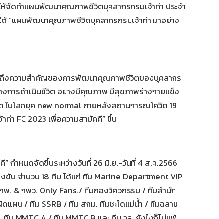
ให้จัดทําแผนพัฒนาคุณภาพชีวิตบุคลากรกรมเจ้าท่า ประจํา
ต้ “แผนพัฒนาคุณภาพชีวิตบุคลากรกรมเจ้าท่า มาอย่าง
นักถึงความสําคัญของการพัฒนาคุณภาพชีวิตของบุคลากร
ทางการดําเนินชีวิต อย่างมีคุณภาพ มีสุขภาพร่างกายแข็ง
วิต ในโลกยุค new normal ภายหลังสถานการณโควิด 19
ท่า FC 2023 เพื่อความสามัคคี” ขึ้น
” กำหนดจัดขึ้นระหว่างวันที่ 26 มิ.ย.-วันที่ 4 ส.ค.2566
ข่งขัน จำนวน 18 ทีม ได้แก่ ทีม Marine Department VIP
/ กกพ. & กพว. Only Fans./ ทีมกองวิศวกรรม / ทีมสำนัก
ดแผน / ทีม SSRB / ทีม สกม. ทีมชะโดแม่น้ำ / ทีมฉลาม
น./ ทีม MMTC A / ทีม MMTC B และ ทีม วล. ยังไงก็ไม่แพ้