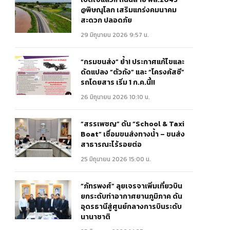
@พิษณุโลก เสริมแกร่งคมนาคม
สะดวก ปลอดภัย
29 มิถุนายน 2026 9:57 น.
“กรมขนส่ง” ย้ำ! ประกาศแก้ไขและ
ดัดแปลง “ตัวถัง” และ “โครงคัสซี”
รถโดยสาร เริ่ม 1 ก.ค.นี้!!
26 มิถุนายน 2026 10:10 น.
“สรรเพชญ” ดัน “School & Taxi
Boat” เชื่อมขนส่งทางน้ำ – ขนส่ง
สาธารณะไร้รอยต่อ
25 มิถุนายน 2026 15:00 น.
“ภัทรพงศ์” ลุยเจรจาเพิ่มเที่ยวบิน
ยกระดับท่าอากาศยานภูมิภาค ดัน
อุดรธานีสู่ศูนย์กลางการบินระดับ
นานาชาติ