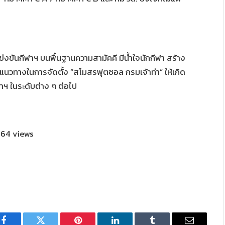
แข่งขันกีฬาฯ บนพื้นฐานความสามัคคี มีน้ำใจนักกีฬา สร้าง
นวทางในการจัดตั้ง “สโมสรฟุตซอล กรมเจ้าท่า” ให้เกิด
ฬาฯ ในระดับต่าง ๆ ต่อไป
64 views