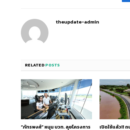
theupdate-admin
RELATED
POSTS
“ภัทรพงศ์” หนุน บวท. ลุยโครงการ
เปิดใช้แล้ว!!