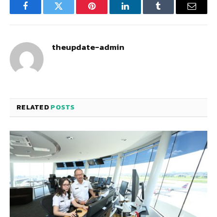
Facebook
Twitter
Pinterest
LinkedIn
Tumblr
Email
theupdate-admin
RELATED
POSTS