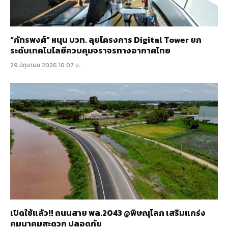
“ภัทรพงศ์” หนุน บวท. ลุยโครงการ Digital Tower ยก
ระดับเทคโนโลยีควบคุมจราจรทางอากาศไทย
29 มิถุนายน 2026 10:07 น.
เปิดใช้แล้ว!! ถนนสาย พล.2043 @พิษณุโลก เสริมแกร่ง
คมนาคมสะดวก ปลอดภัย