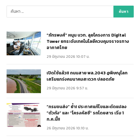
“ภัทรพงศ์” หนุน บวท. ลุยโครงการ Digital
Tower ยกระดับเทคโนโลยีควบคุมจราจรทาง
อากาศไทย
29 มิถุนายน 2026 10:07 น.
เปิดใช้แล้ว!! ถนนสาย พล.2043 @พิษณุโลก
เสริมแกร่งคมนาคมสะดวก ปลอดภัย
29 มิถุนายน 2026 9:57 น.
“กรมขนส่ง” ย้ำ! ประกาศแก้ไขและดัดแปลง
“ตัวถัง” และ “โครงคัสซี” รถโดยสาร เริ่ม 1
ก.ค.นี้!!
26 มิถุนายน 2026 10:10 น.