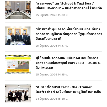
“สรรเพชญ” ดัน “School & Taxi Boat”
เชื่อมขนส่งทางน้ำ – ขนส่งสาธารณะไร้รอยต่อ
25 มิถุนายน 2026 15:00 น.
“ภัทรพงศ์” ลุยเจรจาเพิ่มเที่ยวบิน ยกระดับท่า
อากาศยานภูมิภาค ดันอุดรธานีสู่ศูนย์กลางการ
บินระดับนานาชาติ
25 มิถุนายน 2026 14:37 น.
ผู้ใช้ถนนโปรดวางแผนเดินทาง! ปิดเบี่ยงการ
จราจรถนนกัลปพฤกษ์ เวลา 21.30 – 05.00 น.
ถึง 1 พ.ย.69
25 มิถุนายน 2026 14:35 น.
“สบพ.” จัดอบรม Train-the-Trainer
(Refresher) เสริมศักยภาพครูฝึกด้านการบิน
24 มิถุนายน 2026 15:28 น.