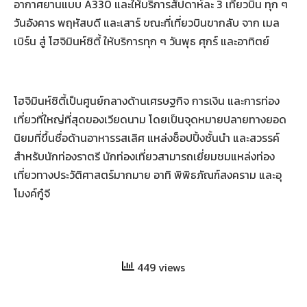
อากาศยานแบบ A330 และให้บริการสัปดาห์ละ 3 เที่ยวบิน ทุก ๆ
วันอังคาร พฤหัสบดี และเสาร์ ขณะที่เที่ยวบินขากลับ จาก เมล
เบิร์น สู่ โฮจิมินห์ซิตี้ ให้บริการทุก ๆ วันพุธ ศุกร์ และอาทิตย์
โฮจิมินห์ซิตี้เป็นศูนย์กลางด้านเศรษฐกิจ การเงิน และการท่อง
เที่ยวที่ใหญ่ที่สุดของเวียดนาม โดยเป็นจุดหมายปลายทางยอด
นิยมที่ขึ้นชื่อด้านอาหารรสเลิศ แหล่งช็อปปิ้งชั้นนำ และสวรรค์
สำหรับนักท่องราตรี นักท่องเที่ยวสามารถเยี่ยมชมแหล่งท่อง
เที่ยวทางประวัติศาสตร์มากมาย อาทิ พิพิธภัณฑ์สงคราม และอุ
โมงค์กู๋จี
449 views