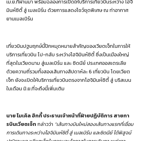
เม.ย.ที่ผ่านมา พร้อมฉลองการเปิดให้บริการเที่ยวบินระหว่าง โฮจิ
มินห์ซิตี้ สู่ เมลเบิร์น ด้วยการแสดงโชว์ชุดพิเศษ ณ ท่าอากาศ
ยานเมลเบิร์น
เที่ยวบินปฐมฤกษ์นี้ปักหมุดหมายสำคัญของเวียตเจ็ทในการให้
บริการเที่ยวบิน ไป-กลับ ระหว่างโฮจิมินห์ซิตี้ ซึ่งเป็นเมืองใหญ่
ที่สุดในเวียดนาม สู่เมลเบิร์น และ ซิดนีย์ ประเทศออสเตรเลีย
ด้วยความถี่รวมทั้งสองเส้นทางสัปดาห์ละ 6 เที่ยวบิน โดยเวียต
เจ็ท ยังจะเปิดให้บริการเที่ยวบินตรงจากโฮจิมินห์ซิตี้ สู่ บริสเบน
ในเดือน มิ.ย.ที่จะถึงนี้เพิ่มเติม
นาย ไมเคิล ฮิกกี้ ประธานเจ้าหน้าที่ฝ่ายปฏิบัติการ สายกา
รบินเวียตเจ็ท
กล่าวว่า
“เส้นทางบินใหม่สองเส้นทางแรกที่เชื่อม
การเดินทางระหว่างโฮจิมินห์ซิตี้ สู่ เมลเบิร์น และซิดนีย์ ได้พิสูจน์