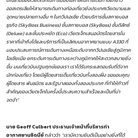
ปณิธานของเวียตเจ็ทในการมอบโอกาสในการเดินทางแก่ชาว
ออสเตรเลียให้สามารถเดินทางท่องเที่ยวยังประเทศเวียดนามและ
จุดหมายปลายทางอื่น ๆ ในทวีปเอเชีย ด้วยบริการชั้นสกายบอส
ธุรกิจ (SkyBoss Business) ชั้นสกายบอส (SkyBoss) ชั้นดีลักซ์
(Deluxe) และชั้นประหยัด (Eco) เวียตเจ็ทเสนอบัตรโดยสารใน
ราคาที่เข้าถึงได้และบริการที่เป็นเลิศบนอากาศยานแบบ A330 ที่
มอบประสบการณ์การเดินทางเหนือระดับจากทวีปเอเชียสู่ภูมิภาค
โอเชียเนีย ยกระดับการเดินทางระหว่างภูมิภาคให้สะดวกสบายยิ่ง
ขึ้น บนเที่ยวบินปฐมฤกษ์ของเรา เราได้รับกระแสตอบรับที่ดีจาก
นักท่องเที่ยว โดยมีผู้โดยสารเต็มเที่ยวบินทั้งสองฝั่ง ขอขอบคุณ
ผู้โดยสาร พันธมิตร และรัฐบาลของทั้งสองประเทศ ที่ทำให้ก้าวที่
สำคัญของเวียตเจ็ทในครั้งนี้ประสบความสำเร็จและเป็นที่น่า
จดจำ”
นาย
Geoff Culbert ประธานเจ้าหน้าที่บริหารท่า
อากาศยานซิดนีย์
กล่าวว่า
“เรามีความยินดีเป็นอย่างยิ่งที่ได้