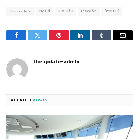
the update
ซิดนีย์
เมลเบิร์น
เวียตเจ็ท
โฮจิมินห์
Facebook
Twitter
Pinterest
LinkedIn
Tumblr
Email
theupdate-admin
RELATED
POSTS