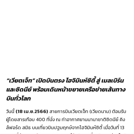
“เวียตเจ็ท” เปิดบินตรง โฮจิมินห์ซิตี้ สู่ เมลเบิร์น
และซิดนีย์
พร้อมเดินหน้าขยายเครือข่ายเส้นทาง
บินทั่วโลก
วันนี้
(
18 เม.ย.2566)
สายการบินเวียตเจ็ท (เวียดนาม) ต้อนรับ
ผู้โดยสารเกือบ 400 ที่นั่ง ณ ท่าอากาศยานนานาชาติซิดนีย์ คิง
ส์ฟอร์ด สมิธ บนเที่ยวบินปฐมฤกษ์จากโฮจิมินห์ซิตี้ เมื่อวันที่ 13