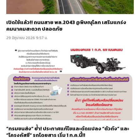
เปิดใช้แล้ว!! ถนนสาย พล.2043 @พิษณุโลก เสริมแกร่ง
คมนาคมสะดวก ปลอดภัย
29 มิถุนายน 2026 9:57 น.
“กรมขนส่ง” ย้ำ! ประกาศแก้ไขและดัดแปลง “ตัวถัง” และ
“โครงคัสซี” รถโดยสาร เริ่ม 1 ก.ค.นี้!!