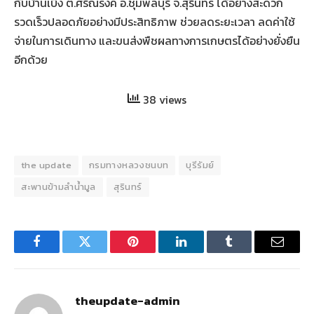
กับบ้านเบ็ง ต.ศรีณรงค์ อ.ชุมพลบุรี จ.สุรินทร์ ได้อย่างสะดวก
รวดเร็วปลอดภัยอย่างมีประสิทธิภาพ ช่วยลดระยะเวลา ลดค่าใช้
จ่ายในการเดินทาง และขนส่งพืชผลทางการเกษตรได้อย่างยั่งยืน
อีกด้วย
38 views
the update
กรมทางหลวงชนบท
บุรีรัมย์
สะพานข้ามลำน้ำมูล
สุรินทร์
Facebook
Twitter
Pinterest
LinkedIn
Tumblr
Email
theupdate-admin