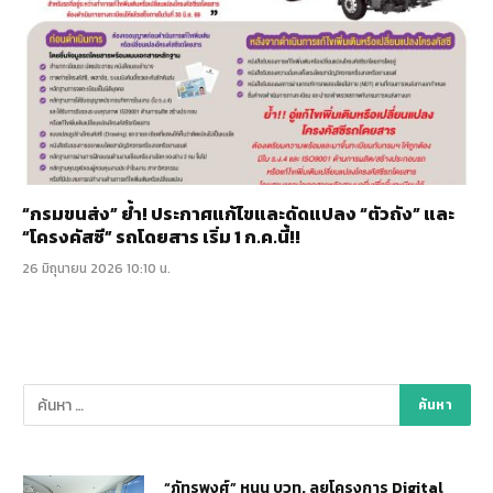
“กรมขนส่ง” ย้ำ! ประกาศแก้ไขและดัดแปลง “ตัวถัง” และ
“โครงคัสซี” รถโดยสาร เริ่ม 1 ก.ค.นี้!!
26 มิถุนายน 2026 10:10 น.
“ภัทรพงศ์” หนุน บวท. ลุยโครงการ Digital