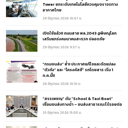
Tower ยกระดับเทคโนโลยีควบคุมจราจรทาง
อากาศไทย
29 มิถุนายน 2026 10:07 น.
เปิดใช้แล้ว!! ถนนสาย พล.2043 @พิษณุโลก
เสริมแกร่งคมนาคมสะดวก ปลอดภัย
29 มิถุนายน 2026 9:57 น.
“กรมขนส่ง” ย้ำ! ประกาศแก้ไขและดัดแปลง
“ตัวถัง” และ “โครงคัสซี” รถโดยสาร เริ่ม 1
ก.ค.นี้!!
26 มิถุนายน 2026 10:10 น.
“สรรเพชญ” ดัน “School & Taxi Boat”
เชื่อมขนส่งทางน้ำ – ขนส่งสาธารณะไร้รอยต่อ
25 มิถุนายน 2026 15:00 น.