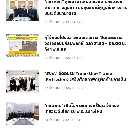
“ภัทรพงศ์” ลุยเจรจาเพิ่มเที่ยวบิน ยกระดับท่า
อากาศยานภูมิภาค ดันอุดรธานีสู่ศูนย์กลางการ
บินระดับนานาชาติ
25 มิถุนายน 2026 14:37 น.
ผู้ใช้ถนนโปรดวางแผนเดินทาง! ปิดเบี่ยงการ
จราจรถนนกัลปพฤกษ์ เวลา 21.30 – 05.00 น.
ถึง 1 พ.ย.69
25 มิถุนายน 2026 14:35 น.
“สบพ.” จัดอบรม Train-the-Trainer
(Refresher) เสริมศักยภาพครูฝึกด้านการบิน
24 มิถุนายน 2026 15:28 น.
“คมนาคม” เปิดโอกาสเอกชน ปั้นรถไฟท่อง
เที่ยวระดับโลก รับ พ.ร.บ.รางใหม่
24 มิถุนายน 2026 15:24 น.