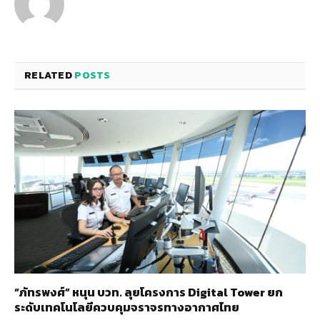
RELATED
POSTS
“ภัทรพงศ์” หนุน บวท. ลุยโครงการ Digital Tower ยก
ระดับเทคโนโลยีควบคุมจราจรทางอากาศไทย