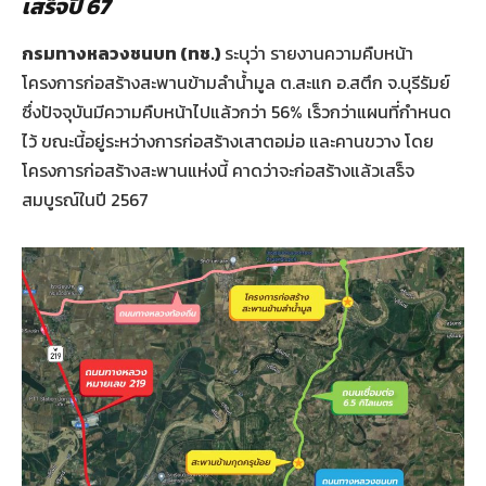
เสร็จปี 67
กรมทางหลวงชนบท (ทช.)
ระบุว่า รายงานความคืบหน้า
โครงการก่อสร้างสะพานข้ามลำน้ำมูล ต.สะแก อ.สตึก จ.บุรีรัมย์
ซึ่งปัจจุบันมีความคืบหน้าไปแล้วกว่า 56% เร็วกว่าแผนที่กำหนด
ไว้ ขณะนี้อยู่ระหว่างการก่อสร้างเสาตอม่อ และคานขวาง โดย
โครงการก่อสร้างสะพานแห่งนี้ คาดว่าจะก่อสร้างแล้วเสร็จ
สมบูรณ์ในปี 2567