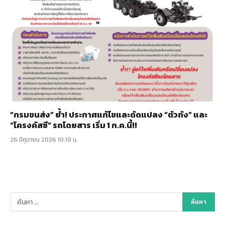
“กรมขนส่ง” ย้ำ! ประกาศแก้ไขและดัดแปลง “ตัวถัง” และ
“โครงคัสซี” รถโดยสาร เริ่ม 1 ก.ค.นี้!!
26 มิถุนายน 2026 10:10 น.