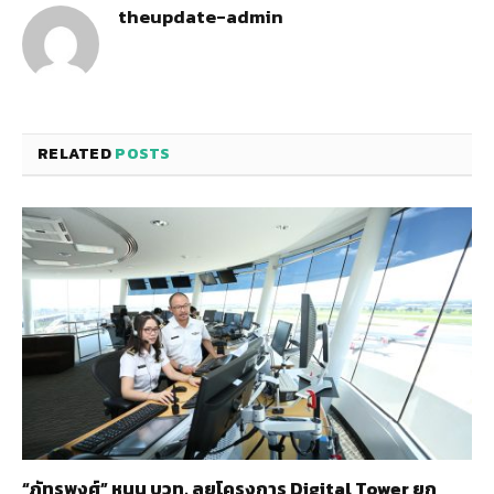
theupdate-admin
RELATED
POSTS
“ภัทรพงศ์” หนุน บวท. ลุยโครงการ Digital Tower ยก