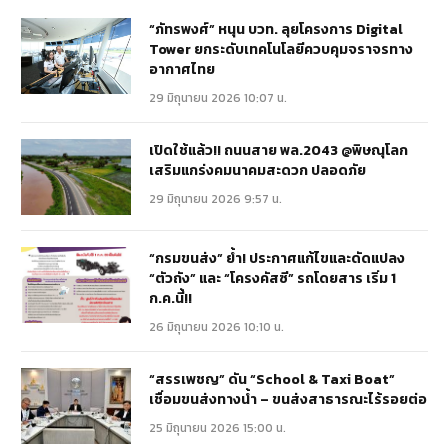
“ภัทรพงศ์” หนุน บวท. ลุยโครงการ Digital
Tower ยกระดับเทคโนโลยีควบคุมจราจรทาง
อากาศไทย
29 มิถุนายน 2026 10:07 น.
เปิดใช้แล้ว!! ถนนสาย พล.2043 @พิษณุโลก
เสริมแกร่งคมนาคมสะดวก ปลอดภัย
29 มิถุนายน 2026 9:57 น.
“กรมขนส่ง” ย้ำ! ประกาศแก้ไขและดัดแปลง
“ตัวถัง” และ “โครงคัสซี” รถโดยสาร เริ่ม 1
ก.ค.นี้!!
26 มิถุนายน 2026 10:10 น.
“สรรเพชญ” ดัน “School & Taxi Boat”
เชื่อมขนส่งทางน้ำ – ขนส่งสาธารณะไร้รอยต่อ
25 มิถุนายน 2026 15:00 น.