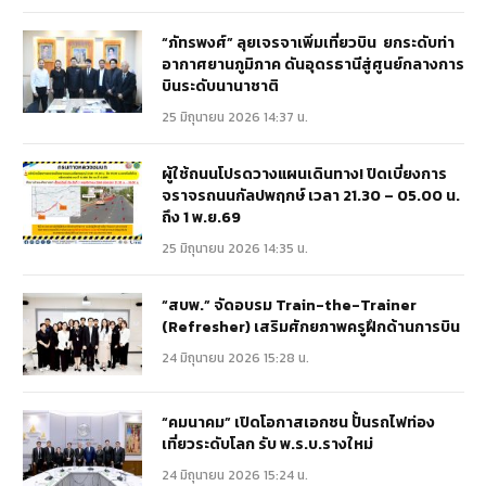
“ภัทรพงศ์” ลุยเจรจาเพิ่มเที่ยวบิน ยกระดับท่า
อากาศยานภูมิภาค ดันอุดรธานีสู่ศูนย์กลางการ
บินระดับนานาชาติ
25 มิถุนายน 2026 14:37 น.
ผู้ใช้ถนนโปรดวางแผนเดินทาง! ปิดเบี่ยงการ
จราจรถนนกัลปพฤกษ์ เวลา 21.30 – 05.00 น.
ถึง 1 พ.ย.69
25 มิถุนายน 2026 14:35 น.
“สบพ.” จัดอบรม Train-the-Trainer
(Refresher) เสริมศักยภาพครูฝึกด้านการบิน
24 มิถุนายน 2026 15:28 น.
“คมนาคม” เปิดโอกาสเอกชน ปั้นรถไฟท่อง
เที่ยวระดับโลก รับ พ.ร.บ.รางใหม่
24 มิถุนายน 2026 15:24 น.