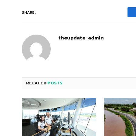
SHARE.
theupdate-admin
RELATED
POSTS