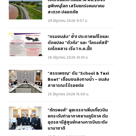
@พิษณุโลก เสริมแกร่งคมนาคม
สะดวก ปลอดภัย
29 มิถุนายน 2026 9:57 น.
“กรมขนส่ง” ย้ำ! ประกาศแก้ไขและ
ดัดแปลง “ตัวถัง” และ “โครงคัสซี”
รถโดยสาร เริ่ม 1 ก.ค.นี้!!
26 มิถุนายน 2026 10:10 น.
“สรรเพชญ” ดัน “School & Taxi
Boat” เชื่อมขนส่งทางน้ำ – ขนส่ง
สาธารณะไร้รอยต่อ
25 มิถุนายน 2026 15:00 น.
“ภัทรพงศ์” ลุยเจรจาเพิ่มเที่ยวบิน
ยกระดับท่าอากาศยานภูมิภาค ดัน
อุดรธานีสู่ศูนย์กลางการบินระดับ
นานาชาติ