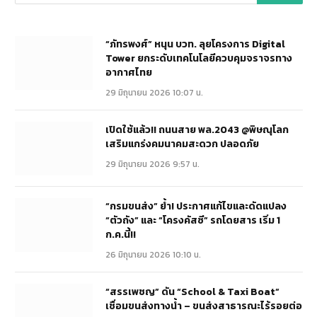
“ภัทรพงศ์” หนุน บวท. ลุยโครงการ Digital
Tower ยกระดับเทคโนโลยีควบคุมจราจรทาง
อากาศไทย
29 มิถุนายน 2026 10:07 น.
เปิดใช้แล้ว!! ถนนสาย พล.2043 @พิษณุโลก
เสริมแกร่งคมนาคมสะดวก ปลอดภัย
29 มิถุนายน 2026 9:57 น.
“กรมขนส่ง” ย้ำ! ประกาศแก้ไขและดัดแปลง
“ตัวถัง” และ “โครงคัสซี” รถโดยสาร เริ่ม 1
ก.ค.นี้!!
26 มิถุนายน 2026 10:10 น.
“สรรเพชญ” ดัน “School & Taxi Boat”
เชื่อมขนส่งทางน้ำ – ขนส่งสาธารณะไร้รอยต่อ