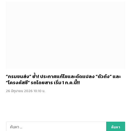
“กรมขนส่ง” ย้ำ! ประกาศแก้ไขและดัดแปลง “ตัวถัง” และ
“โครงคัสซี” รถโดยสาร เริ่ม 1 ก.ค.นี้!!
26 มิถุนายน 2026 10:10 น.