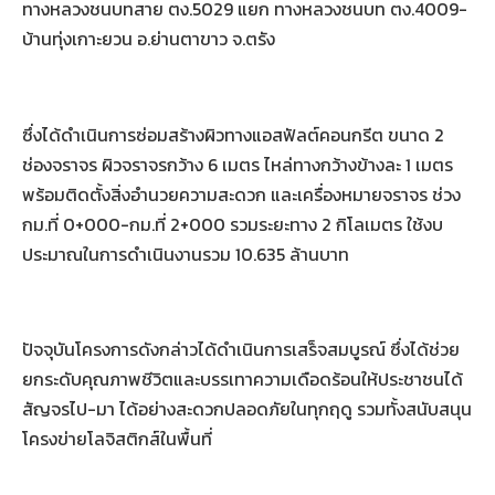
ทางหลวงชนบทสาย ตง.5029 แยก ทางหลวงชนบท ตง.4009-
บ้านทุ่งเกาะยวน อ.ย่านตาขาว จ.ตรัง
ซึ่งได้ดำเนินการซ่อมสร้างผิวทางแอสฟัลต์คอนกรีต ขนาด 2
ช่องจราจร ผิวจราจรกว้าง 6 เมตร ไหล่ทางกว้างข้างละ 1 เมตร
พร้อมติดตั้งสิ่งอำนวยความสะดวก และเครื่องหมายจราจร ช่วง
กม.ที่ 0+000-กม.ที่ 2+000 รวมระยะทาง 2 กิโลเมตร ใช้งบ
ประมาณในการดำเนินงานรวม 10.635 ล้านบาท
ปัจจุบันโครงการดังกล่าวได้ดำเนินการเสร็จสมบูรณ์ ซึ่งได้ช่วย
ยกระดับคุณภาพชีวิตและบรรเทาความเดือดร้อนให้ประชาชนได้
สัญจรไป-มา ได้อย่างสะดวกปลอดภัยในทุกฤดู รวมทั้งสนับสนุน
โครงข่ายโลจิสติกส์ในพื้นที่