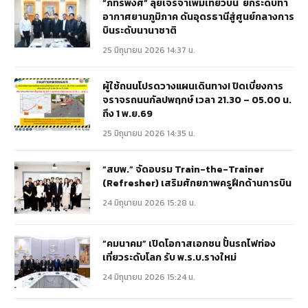
“ภัทรพงศ์” ลุยเจรจาเพิ่มเที่ยวบิน ยกระดับท่า
อากาศยานภูมิภาค ดันอุดรธานีสู่ศูนย์กลางการ
บินระดับนานาชาติ
25 มิถุนายน 2026 14:37 น.
ผู้ใช้ถนนโปรดวางแผนเดินทาง! ปิดเบี่ยงการ
จราจรถนนกัลปพฤกษ์ เวลา 21.30 – 05.00 น.
ถึง 1 พ.ย.69
25 มิถุนายน 2026 14:35 น.
“สบพ.” จัดอบรม Train-the-Trainer
(Refresher) เสริมศักยภาพครูฝึกด้านการบิน
24 มิถุนายน 2026 15:28 น.
“คมนาคม” เปิดโอกาสเอกชน ปั้นรถไฟท่อง
เที่ยวระดับโลก รับ พ.ร.บ.รางใหม่
24 มิถุนายน 2026 15:24 น.