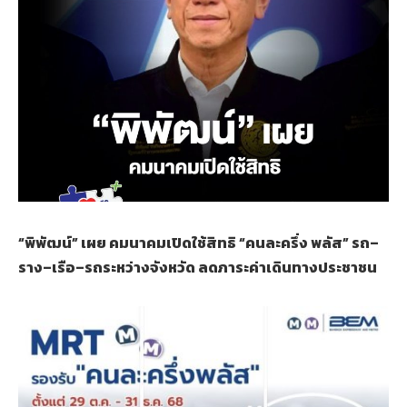
“พิพัฒน์” เผย คมนาคมเปิดใช้สิทธิ “คนละครึ่ง พลัส” รถ–
ราง–เรือ–รถระหว่างจังหวัด ลดภาระค่าเดินทางประชาชน