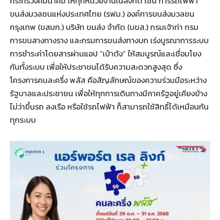
กระทรวงคมนาคม ให้ทุกหน่วยงานในสังกัด เช่น การรถไฟฟ้า
ขนส่งมวลชนแห่งประเทศไทย (รฟม.) องค์การขนส่งมวลชน
กรุงเทพ (ขสมก.) บริษัท ขนส่ง จำกัด (บขส.) กรมเจ้าท่า กรม
การขนสางทางราง และกรมการขนส่งทางบก เร่งบูรณาการระบบ
การชำระค่าโดยสารผ่านแอป “เป๋าตัง” ให้สมบูรณ์และเชื่อมโยง
กันทั้งระบบ เพื่อให้ประชาชนได้รับความสะดวกสูงสุด ซึ่ง
โครงการคนละครึ่ง พลัส คือสัญลักษณ์ของความร่วมมือระหว่าง
รัฐบาลและประชาชน เพื่อให้ทุกการเดินทางมีภาครัฐอยู่เคียงข้าง
ไม่ว่าขึ้นรถ ลงเรือ หรือใช้รถไฟฟ้า ก็สามารถใช้สิทธิ์ได้เหมือนกัน
ทุกระบบ