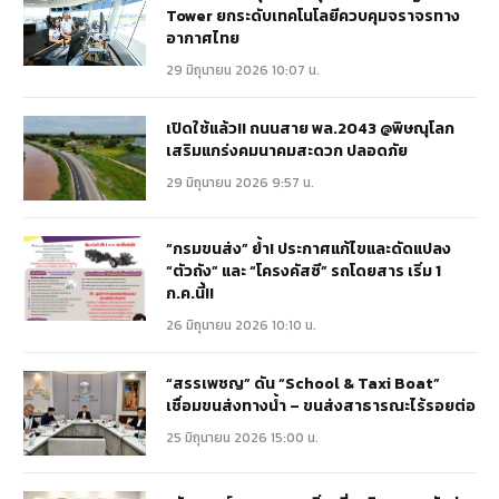
Tower ยกระดับเทคโนโลยีควบคุมจราจรทาง
อากาศไทย
29 มิถุนายน 2026 10:07 น.
เปิดใช้แล้ว!! ถนนสาย พล.2043 @พิษณุโลก
เสริมแกร่งคมนาคมสะดวก ปลอดภัย
29 มิถุนายน 2026 9:57 น.
“กรมขนส่ง” ย้ำ! ประกาศแก้ไขและดัดแปลง
“ตัวถัง” และ “โครงคัสซี” รถโดยสาร เริ่ม 1
ก.ค.นี้!!
26 มิถุนายน 2026 10:10 น.
“สรรเพชญ” ดัน “School & Taxi Boat”
เชื่อมขนส่งทางน้ำ – ขนส่งสาธารณะไร้รอยต่อ
25 มิถุนายน 2026 15:00 น.