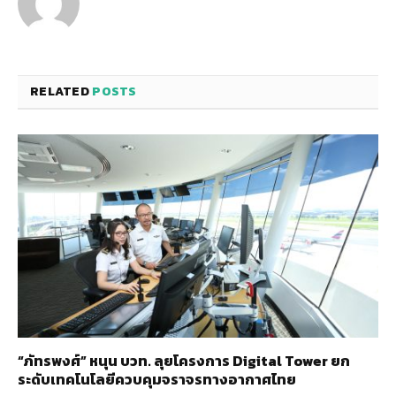
RELATED
POSTS
“ภัทรพงศ์” หนุน บวท. ลุยโครงการ Digital Tower ยก
ระดับเทคโนโลยีควบคุมจราจรทางอากาศไทย