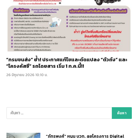
“กรมขนส่ง” ย้ำ! ประกาศแก้ไขและดัดแปลง “ตัวถัง” และ
“โครงคัสซี” รถโดยสาร เริ่ม 1 ก.ค.นี้!!
26 มิถุนายน 2026 10:10 น.
“ภัทรพงศ์” หนุน บวท. ลุยโครงการ Digital