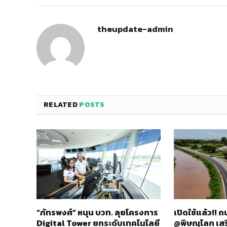
theupdate-admin
RELATED
POSTS
“ภัทรพงศ์” หนุน บวท. ลุยโครงการ
เปิดใช้แล้ว!!
Digital Tower ยกระดับเทคโนโลยี
@พิษณุโลก เส