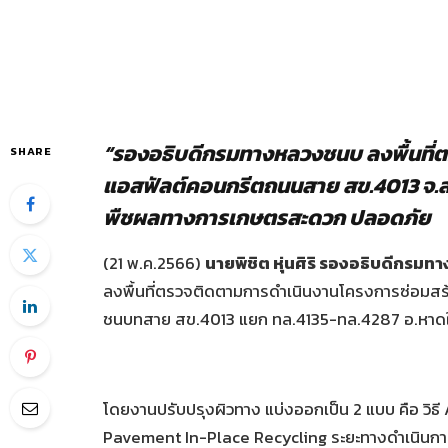
“
รองอธิบดีกรมทางหลวงชนบ
ลงพื้นที
SHARE
แอสฟัลต์คอนกรีตถนนสาย
สข
.4013
จ
.
พืชผลทางการเกษตรสะดวก
ปลอดภัย
(21
พ
.
ค
.2566)
นายพิชิต
หุ่นศิริ
รองอธิบดีกรมท
ลงพื้นที่ตรวจติดตามการดำเนินงานโครงการซ่อมสร
ชนบทสาย
สข
.4013
แยก
ทล
.4135-
ทล
.4287
อ
.
หาด
โดยงานปรับปรุงผิวทาง
แบ่งออกเป็น
2
แบบ
คือ
วิธี
Pavement In-Place Recycling
ระยะทางดำเนินก