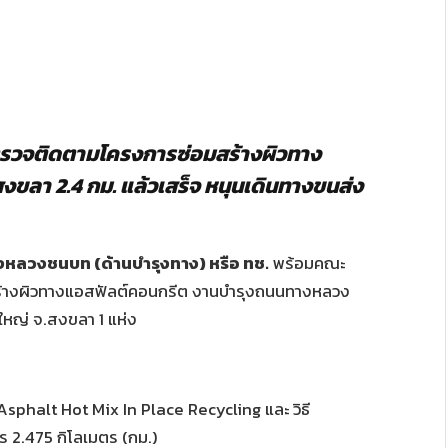
่ตรวจติดตามโครงการซ่อมสร้างผิวทาง
สงขลา
2.4
กม
.
แล้วเสร็จ
หนุนเดินทางขนส่ง
างหลวงชนบท
(
ด้านบำรุงทาง
) หรือ ทช.
พร้อมคณะ
้างผิวทางแอสฟัลต์คอนกรีต
งานบำรุงถนนทางหลวง
ใหญ่
จ
.
สงขลา
1
แห่ง
Asphalt Hot Mix In Place Recycling
และ
วิธี
าร
2.475
กิโลเมตร
(
กม
.)