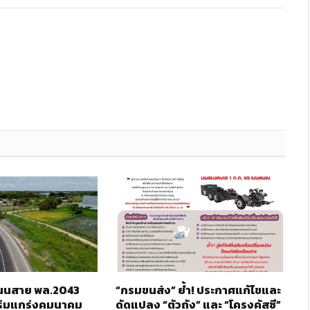
 ถนนสาย พล.2043
“กรมขนส่ง” ย้ำ! ประกาศแก้ไขและ
ริมแกร่งคมนาคม
ดัดแปลง “ตัวถัง” และ “โครงคัสซี”