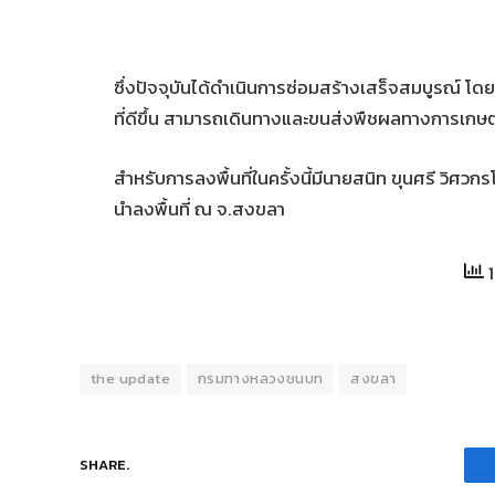
ซึ่งปัจจุบันได้ดำเนินการซ่อมสร้างเสร็จสมบูรณ์
โดย
ที่ดีขึ้น
สามารถเดินทางและขนส่งพืชผลทางการเกษต
สำหรับการลงพื้นที่ในครั้งนี้มีนายสนิท
ขุนศรี
วิศวกร
นำลงพื้นที่
ณ
จ
.
สงขลา
1
the update
กรมทางหลวงชนบท
สงขลา
SHARE.