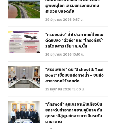
@พิษณุโลก เสริมแกร่งคมนาคม
สะดวก ปลอดภัย
29 มิถุนายน 2026 9:57 น.
“กรมขนส่ง” ย้ำ! ประกาศแก้ไขและ
ดัดแปลง “ตัวถัง” และ “โครงคัสซี”
รถโดยสาร เริ่ม 1 ก.ค.นี้!!
26 มิถุนายน 2026 10:10 น.
“สรรเพชญ” ดัน “School & Taxi
Boat” เชื่อมขนส่งทางน้ำ – ขนส่ง
สาธารณะไร้รอยต่อ
25 มิถุนายน 2026 15:00 น.
“ภัทรพงศ์” ลุยเจรจาเพิ่มเที่ยวบิน
ยกระดับท่าอากาศยานภูมิภาค ดัน
อุดรธานีสู่ศูนย์กลางการบินระดับ
นานาชาติ