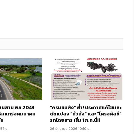
 ถนนสาย พล.2043
“กรมขนส่ง” ย้ำ! ประกาศแก้ไขและ
ริมแกร่งคมนาคม
ดัดแปลง “ตัวถัง” และ “โครงคัสซี”
ัย
รถโดยสาร เริ่ม 1 ก.ค.นี้!!
:57 น.
26 มิถุนายน 2026 10:10 น.