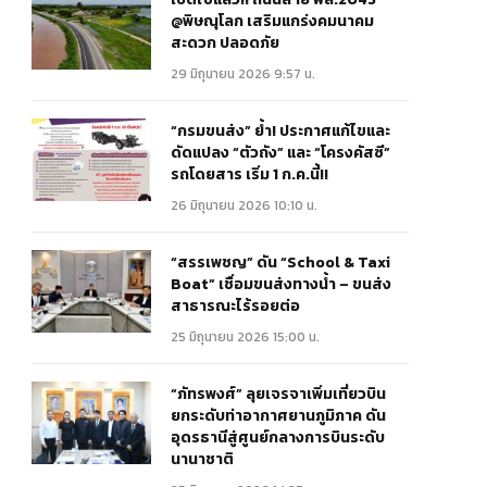
@พิษณุโลก เสริมแกร่งคมนาคม
สะดวก ปลอดภัย
29 มิถุนายน 2026 9:57 น.
“กรมขนส่ง” ย้ำ! ประกาศแก้ไขและ
ดัดแปลง “ตัวถัง” และ “โครงคัสซี”
รถโดยสาร เริ่ม 1 ก.ค.นี้!!
26 มิถุนายน 2026 10:10 น.
“สรรเพชญ” ดัน “School & Taxi
Boat” เชื่อมขนส่งทางน้ำ – ขนส่ง
สาธารณะไร้รอยต่อ
25 มิถุนายน 2026 15:00 น.
“ภัทรพงศ์” ลุยเจรจาเพิ่มเที่ยวบิน
ยกระดับท่าอากาศยานภูมิภาค ดัน
อุดรธานีสู่ศูนย์กลางการบินระดับ
นานาชาติ