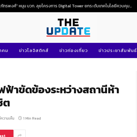
“ภัทรพงศ์” หนุน บวท. ลุยโครงการ Digital Tower ยกระดับเทคโนโลยีควบคุมจราจรทางอากาศไทย
นาคม
ข่าวโลจิสติกส์
ข่าวท่องเที่ยว
ข่าวประชาสัมพันธ์
ฟฟ้าขัดข้องระหว่างสถานีห้า
ิต
มีความเห็น
1 Min Read
est