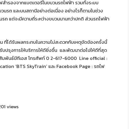
มีไฟสำรองจากแบตเตอรี่ในขบวนรถไฟฟ้า รวมทั้งระบบ
บวนรถ และบนสถานีอย่างต่อเนื่อง อย่างไรก็ตามในช่วง
ินรถ แต่จะมีความถี่ระหว่างขบวนนานกว่าปกติ ส่วนรถไฟฟ้า
 ที่ได้รับผลกระทบในความไม่สะดวกกับเหตุขัดข้องครั้งนี้
ปรับปรุงการให้บริการให้ดียิ่งขึ้น และพัฒนาต่อไปให้ดีที่สุด
สัมพันธ์บีทีเอส โทรศัพท์ 0 2-617-6000 Line official :
lication ‘BTS SkyTrain’ และ Facebook Page : รถไฟ
01 views