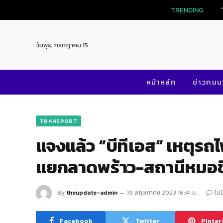
TRENDING
วันพุธ, กรกฎาคม 15
หน้าหลัก
ข่าวคม
TRANSPORT
แจงแล้ว “บีทีเอส” เหตุรถไ
แยกลาดพร้าว-สถานีหมอช
By
theupdate-admin
19 พฤษภาคม 2023 16:41 น.
ไม่
Facebook
Twitter
Pinter