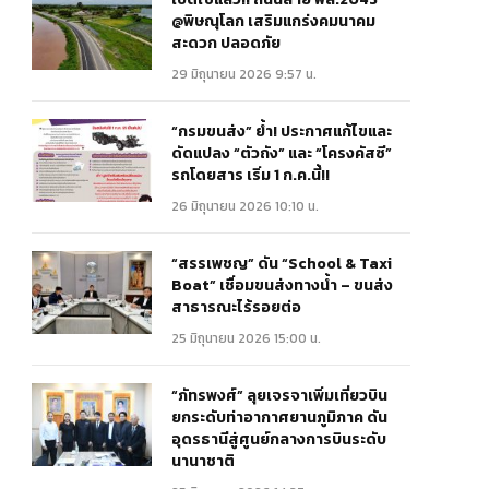
@พิษณุโลก เสริมแกร่งคมนาคม
สะดวก ปลอดภัย
29 มิถุนายน 2026 9:57 น.
“กรมขนส่ง” ย้ำ! ประกาศแก้ไขและ
ดัดแปลง “ตัวถัง” และ “โครงคัสซี”
รถโดยสาร เริ่ม 1 ก.ค.นี้!!
26 มิถุนายน 2026 10:10 น.
“สรรเพชญ” ดัน “School & Taxi
Boat” เชื่อมขนส่งทางน้ำ – ขนส่ง
สาธารณะไร้รอยต่อ
25 มิถุนายน 2026 15:00 น.
“ภัทรพงศ์” ลุยเจรจาเพิ่มเที่ยวบิน
ยกระดับท่าอากาศยานภูมิภาค ดัน
อุดรธานีสู่ศูนย์กลางการบินระดับ
นานาชาติ