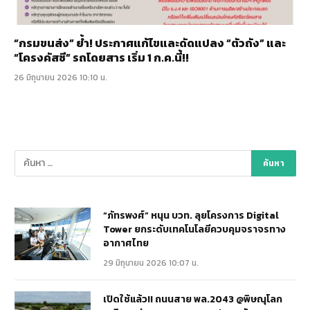
“กรมขนส่ง” ย้ำ! ประกาศแก้ไขและดัดแปลง “ตัวถัง” และ
“โครงคัสซี” รถโดยสาร เริ่ม 1 ก.ค.นี้!!
26 มิถุนายน 2026 10:10 น.
“ภัทรพงศ์” หนุน บวท. ลุยโครงการ Digital
Tower ยกระดับเทคโนโลยีควบคุมจราจรทาง
อากาศไทย
29 มิถุนายน 2026 10:07 น.
เปิดใช้แล้ว!! ถนนสาย พล.2043 @พิษณุโลก