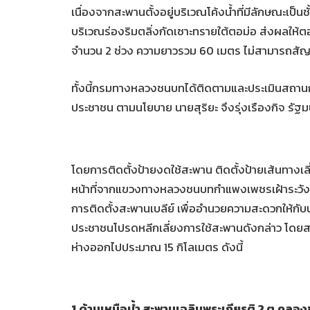
เนื่องจากสะพานตั้งอยู่บริเวณโค้งน้ำที่มีลักษณะเป็
บริเวณร่องริมตลิ่งกัดเซาะทรายใต้ตอม่อ ส่งผลให้
จำนวน 2 ช่วง ความยาวรวม 60 เมตร ไม่สามารถสัญจ
ทั้งนี้กรมทางหลวงชนบทได้ติดตามและประเมินสถานกา
ประชาชน ตามนโยบาย นายสุริยะ จึงรุ่งเรืองกิจ รั
โดยการติดตั้งป้ายงดใช้สะพาน ติดตั้งป้ายเส้นทา
หน้าที่จากแขวงทางหลวงชนบทกำแพงเพชรเฝ้าระวังต
การติดตั้งสะพานเบลีย์ เพื่ออำนวยความสะดวกให้กั
ประชาชนโปรดหลีกเลี่ยงการใช้สะพานดังกล่าว โดยสาม
ห่างออกไปประมาณ 15 กิโลเมตร ดังนี้
1.ด้านเหนือน้ำ สะพานเฉลิมพระเกียรติ 2 ต.คล