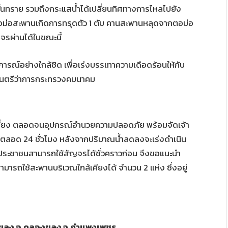
นชั้นทราย รวมถึงกระแสน้ำได้เปลี่ยนทิศทางการไหลไปยัง
ตอม่อสะพานเกิดการทรุดตัว 1 ตับ คานสะพานหลุดจากตอม่อ
รผ่านได้ในขณะนี้
รณ์อย่างใกล้ชิด เพื่อเร่งบรรเทาความเดือดร้อนให้กับ
ฐมนตรีว่าการกระทรวงคมนาคม
งเลี่ยง ตลอดจนอุปกรณ์อำนวยความปลอดภัย พร้อมจัดเจ้า
ลอด 24 ชั่วโมง หลังจากปริมาณน้ำลดลงจะเร่งดำเนิน
บประชาชนสามารถใช้สัญจรได้ชั่วคราวก่อน จึงขอแนะนำ
ารถใช้สะพานบริเวณใกล้เคียงได้ จำนวน 2 แห่ง ซึ่งอยู่
องขลุง อ.คลองขลุง จ.กำแพงเพชร