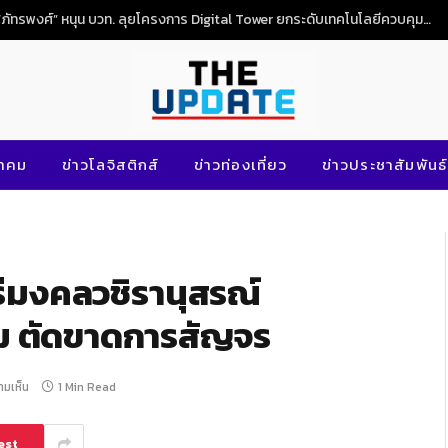
“ภัทรพงศ์” หนุน บวท. ลุยโครงการ Digital Tower ยกระดับเทคโนโลยีควบคุมจราจรทางอากาศไทย
นาคม
ข่าวโลจิสติกส์
ข่าวท่องเที่ยว
ข่าวประชาสัมพันธ์
รีมงคลวชิรานุสรณ์
ม ตัดขาดการสัญจร
ามเห็น
1 Min Read
est