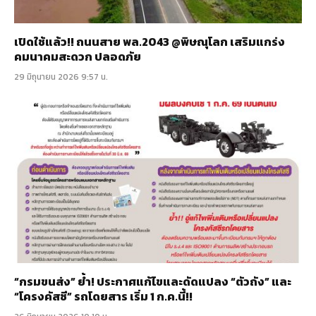
เปิดใช้แล้ว!! ถนนสาย พล.2043 @พิษณุโลก เสริมแกร่ง
คมนาคมสะดวก ปลอดภัย
29 มิถุนายน 2026 9:57 น.
“กรมขนส่ง” ย้ำ! ประกาศแก้ไขและดัดแปลง “ตัวถัง” และ
“โครงคัสซี” รถโดยสาร เริ่ม 1 ก.ค.นี้!!