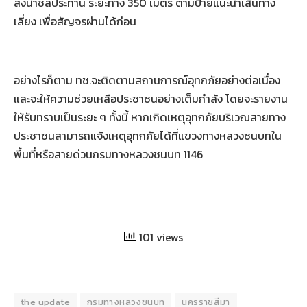
ส่งน้ำชลประทาน ระยะทาง 350 เมตร ตามป้ายแนะนำเส้นทาง
เลี่ยง เพื่อสัญจรผ่านได้ก่อน
อย่างไรก็ตาม ทช.จะติดตามสถานการณ์อุทกภัยอย่างต่อเนื่อง
และจะให้ความช่วยเหลือประชาชนอย่างเต็มกำลัง โดยจะรายงาน
ให้รับทราบเป็นระยะ ๆ ทั้งนี้ หากเกิดเหตุอุทกภัยบริเวณสายทาง
ประชาชนสามารถแจ้งเหตุอุทกภัยได้ที่แขวงทางหลวงชนบทใน
พื้นที่หรือสายด่วนกรมทางหลวงชนบท 1146
101 views
the update
กรมทางหลวงชนบท
นครราชสีมา