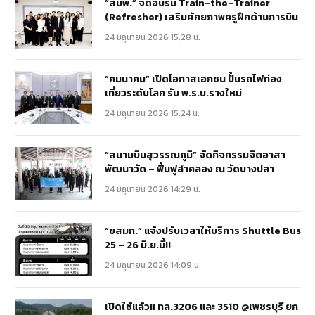
“สบพ.” จัดอบรม Train-the-Trainer
(Refresher) เสริมศักยภาพครูฝึกด้านการบิน
24 มิถุนายน 2026 15:28 น.
“คมนาคม” เปิดโอกาสเอกชน ปั้นรถไฟท่อง
เที่ยวระดับโลก รับ พ.ร.บ.รางใหม่
24 มิถุนายน 2026 15:24 น.
“สนามบินสุวรรณภูมิ” จัดกิจกรรมจิตอาสา
พัฒนาวัด – ฟื้นฟูลำคลอง ณ วัดบางปลา
24 มิถุนายน 2026 14:29 น.
“ขสมก.” แจ้งปรับเวลาให้บริการ Shuttle Bus
25 – 26 มิ.ย.นี้!!
24 มิถุนายน 2026 14:09 น.
เปิดใช้แล้ว!! ทล.3206 และ 3510 @เพชรบุรี ยก