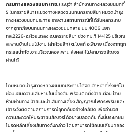
กรมทางหลวงชนบท (ทช.)
ระบุว่า สำนักงานทางหลวงชนบทที่
5 (นครราชสีมา) แขวงทางหลวงชนบทนครราชสีมา หมวดบำรุง
ทางหลวงชนบทประทาย รายงานสถานการณ์ที่ได้รับผลกระทบ
จากอุทกภัยบนถนนทางหลวงชนบทสาย นม.4006 แยก
ทล.2226-อ.ห้วยแถลง จ.นครราชสีมา ช่วง กม.ที่ 14+125 บริเวณ
สะพานบ้านโนนไม้งาม (ลำห้วยลึก) ต.โบสถ์ อ.พิมาย เนื่องจากถูก
กระแสน้ำกัดเซาะบริเวณคอสะพาน ส่งผลให้ไม่สามารถสัญจร
ผ่านได้
โดยหมวดบำรุงทางหลวงชนบทประทายได้จัดเจ้าหน้าที่เร่งแก้ไข
ซ่อมแซมความเสียหายในเบื้องต้น พร้อมติดตั้งป้ายเตือน ป้าย
ห้ามผ่านทาง ป้ายแนะนำเส้นทางเลี่ยง สัญญาณไฟกระพริบ และ
เฝ้าระวังติดตามสถานการณ์อุทกภัยอย่างใกล้ชิด เพื่ออำนวย
ความสะดวกให้ประชาชนสัญจรได้อย่างปลอดภัย ทั้งนี้ประชาชน
โปรดหลีกเลี่ยงเส้นทางดังกล่าว โดยสามารถใช้ถนนเลียบคลอง