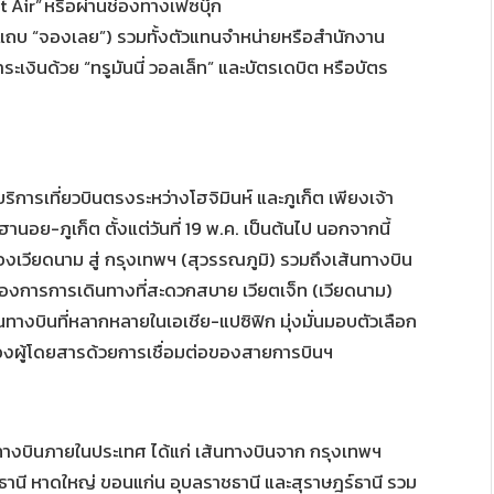
 Air” หรือผ่านช่องทางเฟซบุ๊ก
่แถบ “จองเลย”) รวมทั้งตัวแทนจำหน่ายหรือสำนักงาน
เงินด้วย “ทรูมันนี่ วอลเล็ท” และบัตรเดบิต หรือบัตร
บริการเที่ยวบินตรงระหว่างโฮจิมินห์ และภูเก็ต เพียงเจ้า
ฮานอย-ภูเก็ต ตั้งแต่วันที่ 19 พ.ค. เป็นต้นไป นอกจากนี้
งเวียดนาม สู่ กรุงเทพฯ (สุวรรณภูมิ) รวมถึงเส้นทางบิน
้องการการเดินทางที่สะดวกสบาย เวียตเจ็ท (เวียดนาม)
นทางบินที่หลากหลายในเอเชีย-แปซิฟิก มุ่งมั่นมอบตัวเลือก
ของผู้โดยสารด้วยการเชื่อมต่อของสายการบินฯ
ทางบินภายในประเทศ ได้แก่ เส้นทางบินจาก กรุงเทพฯ
อุดรธานี หาดใหญ่ ขอนแก่น อุบลราชธานี และสุราษฎร์ธานี รวม