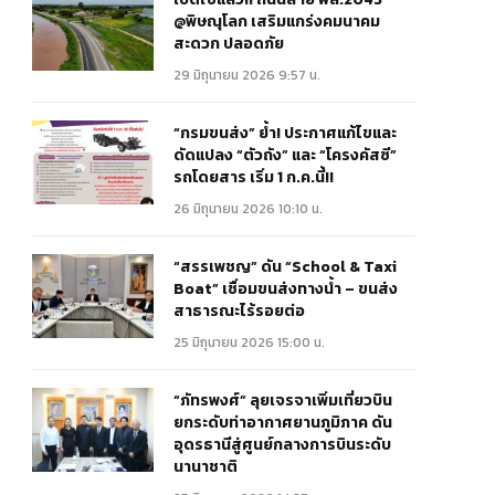
@พิษณุโลก เสริมแกร่งคมนาคม
สะดวก ปลอดภัย
29 มิถุนายน 2026 9:57 น.
“กรมขนส่ง” ย้ำ! ประกาศแก้ไขและ
ดัดแปลง “ตัวถัง” และ “โครงคัสซี”
รถโดยสาร เริ่ม 1 ก.ค.นี้!!
26 มิถุนายน 2026 10:10 น.
“สรรเพชญ” ดัน “School & Taxi
Boat” เชื่อมขนส่งทางน้ำ – ขนส่ง
สาธารณะไร้รอยต่อ
25 มิถุนายน 2026 15:00 น.
“ภัทรพงศ์” ลุยเจรจาเพิ่มเที่ยวบิน
ยกระดับท่าอากาศยานภูมิภาค ดัน
อุดรธานีสู่ศูนย์กลางการบินระดับ
นานาชาติ