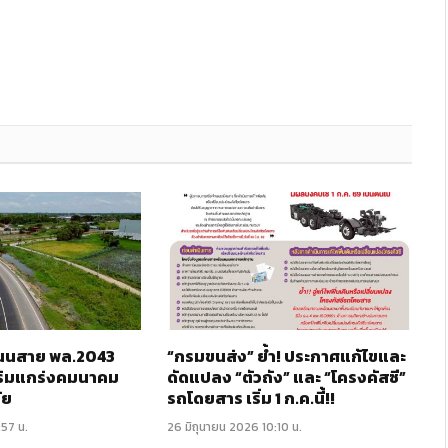
 ถนนสาย พล.2043
“กรมขนส่ง” ย้ำ! ประกาศแก้ไขและ
ริมแกร่งคมนาคม
ดัดแปลง “ตัวถัง” และ “โครงคัสซี”
ัย
รถโดยสาร เริ่ม 1 ก.ค.นี้!!
:57 น.
26 มิถุนายน 2026 10:10 น.