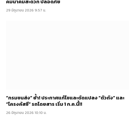
คมนาคมสะดวก ปลอดภัย
29 มิถุนายน 2026 9:57 น.
“กรมขนส่ง” ย้ำ! ประกาศแก้ไขและดัดแปลง “ตัวถัง” และ
“โครงคัสซี” รถโดยสาร เริ่ม 1 ก.ค.นี้!!
26 มิถุนายน 2026 10:10 น.