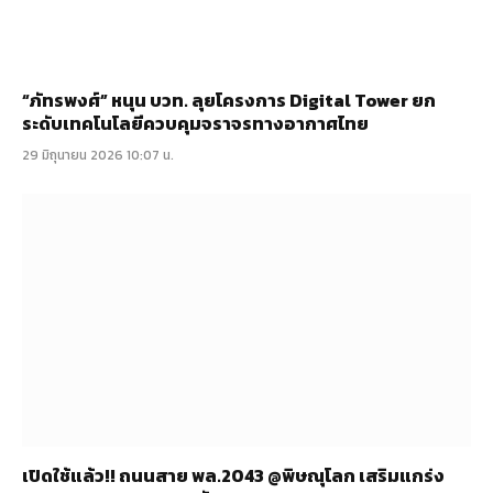
“ภัทรพงศ์” หนุน บวท. ลุยโครงการ Digital Tower ยก
ระดับเทคโนโลยีควบคุมจราจรทางอากาศไทย
29 มิถุนายน 2026 10:07 น.
เปิดใช้แล้ว!! ถนนสาย พล.2043 @พิษณุโลก เสริมแกร่ง