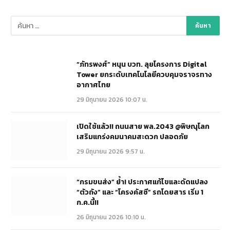
“ภัทรพงศ์” หนุน บวท. ลุยโครงการ Digital
Tower ยกระดับเทคโนโลยีควบคุมจราจรทาง
อากาศไทย
29 มิถุนายน 2026 10:07 น.
เปิดใช้แล้ว!! ถนนสาย พล.2043 @พิษณุโลก
เสริมแกร่งคมนาคมสะดวก ปลอดภัย
29 มิถุนายน 2026 9:57 น.
“กรมขนส่ง” ย้ำ! ประกาศแก้ไขและดัดแปลง
“ตัวถัง” และ “โครงคัสซี” รถโดยสาร เริ่ม 1
ก.ค.นี้!!
26 มิถุนายน 2026 10:10 น.