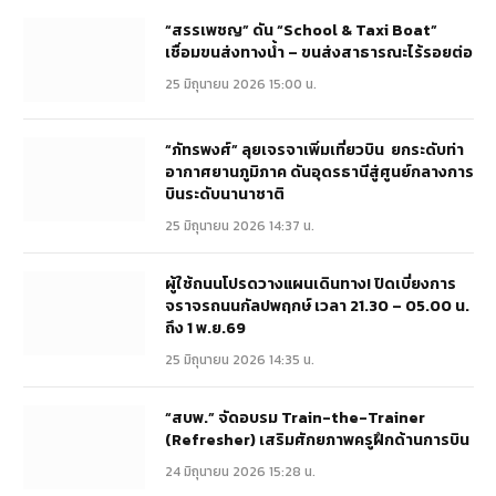
“สรรเพชญ” ดัน “School & Taxi Boat”
เชื่อมขนส่งทางน้ำ – ขนส่งสาธารณะไร้รอยต่อ
25 มิถุนายน 2026 15:00 น.
“ภัทรพงศ์” ลุยเจรจาเพิ่มเที่ยวบิน ยกระดับท่า
อากาศยานภูมิภาค ดันอุดรธานีสู่ศูนย์กลางการ
บินระดับนานาชาติ
25 มิถุนายน 2026 14:37 น.
ผู้ใช้ถนนโปรดวางแผนเดินทาง! ปิดเบี่ยงการ
จราจรถนนกัลปพฤกษ์ เวลา 21.30 – 05.00 น.
ถึง 1 พ.ย.69
25 มิถุนายน 2026 14:35 น.
“สบพ.” จัดอบรม Train-the-Trainer
(Refresher) เสริมศักยภาพครูฝึกด้านการบิน
24 มิถุนายน 2026 15:28 น.