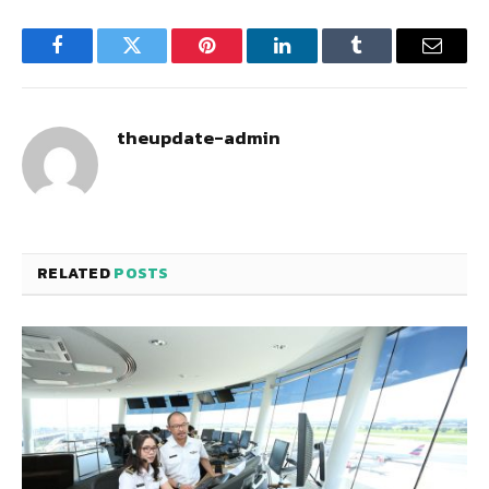
Facebook
Twitter
Pinterest
LinkedIn
Tumblr
Email
theupdate-admin
RELATED
POSTS