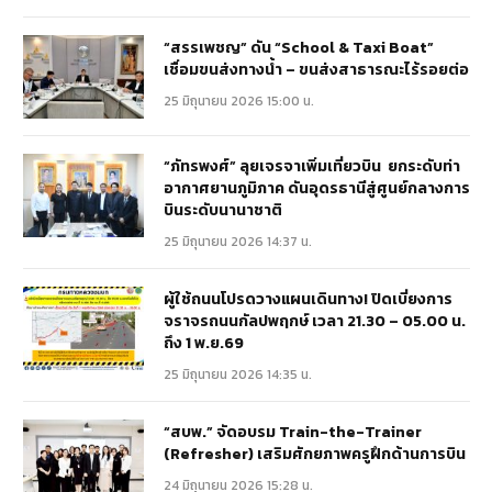
“สรรเพชญ” ดัน “School & Taxi Boat”
เชื่อมขนส่งทางน้ำ – ขนส่งสาธารณะไร้รอยต่อ
25 มิถุนายน 2026 15:00 น.
“ภัทรพงศ์” ลุยเจรจาเพิ่มเที่ยวบิน ยกระดับท่า
อากาศยานภูมิภาค ดันอุดรธานีสู่ศูนย์กลางการ
บินระดับนานาชาติ
25 มิถุนายน 2026 14:37 น.
ผู้ใช้ถนนโปรดวางแผนเดินทาง! ปิดเบี่ยงการ
จราจรถนนกัลปพฤกษ์ เวลา 21.30 – 05.00 น.
ถึง 1 พ.ย.69
25 มิถุนายน 2026 14:35 น.
“สบพ.” จัดอบรม Train-the-Trainer
(Refresher) เสริมศักยภาพครูฝึกด้านการบิน
24 มิถุนายน 2026 15:28 น.