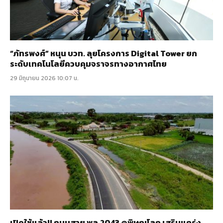
“ภัทรพงศ์” หนุน บวท. ลุยโครงการ Digital Tower ยก
ระดับเทคโนโลยีควบคุมจราจรทางอากาศไทย
29 มิถุนายน 2026 10:07 น.
เปิดใช้แล้ว!! ถนนสาย พล.2043 @พิษณุโลก เสริมแกร่ง