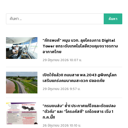
“ภัทรพงศ์” หนุน บวท. ลุยโครงการ Digital
Tower ยกระดับเทคโนโลยีควบคุมจราจรทาง
อากาศไทย
29 มิถุนายน 2026 10:07 น.
เปิดใช้แล้ว!! ถนนสาย พล.2043 @พิษณุโลก
เสริมแกร่งคมนาคมสะดวก ปลอดภัย
29 มิถุนายน 2026 9:57 น.
“กรมขนส่ง” ย้ำ! ประกาศแก้ไขและดัดแปลง
“ตัวถัง” และ “โครงคัสซี” รถโดยสาร เริ่ม 1
ก.ค.นี้!!
26 มิถุนายน 2026 10:10 น.