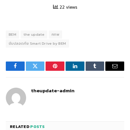
22 views
BEM
the update
กทพ
ขับปลอดภัย Smart Drive by BEM
Facebook
Twitter
Pinterest
LinkedIn
Tumblr
Email
theupdate-admin
RELATED
POSTS