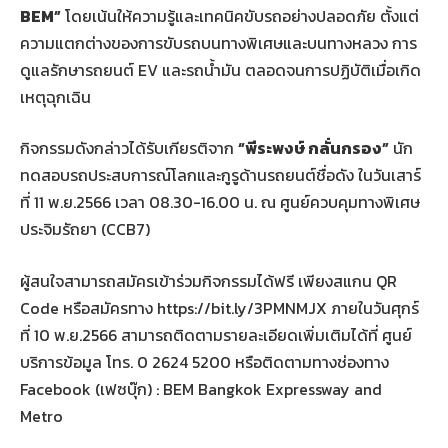
BEM”
โดยเน้นให้ความรู้และเทคนิคขับรถอย่างปลอดภัย ตั้งแต่
ความแตกต่างของการขับรถบนทางพิเศษและบนทางหลวง การ
ดูแลรักษารถยนต์ EV และรถน้ำมัน ตลอดจนการปฏิบัติเมื่อเกิด
เหตุฉุกเฉิน
กิจกรรมดังกล่าวได้รับเกียรติจาก
“พีระพงษ์ กลั่นกรอง”
นัก
ทดสอบรถประสบการณ์โลกและกูรูด้านรถยนต์ชื่อดัง ในวันเสาร์
ที่ 11 พ.ย.2566 เวลา 08.30-16.00 น. ณ ศูนย์ควบคุมทางพิเศษ
ประจิมรัถยา (CCB7)
ผู้สนใจสามารถสมัครเข้าร่วมกิจกรรมได้ฟรี เพียงสแกน QR
Code หรือสมัครทาง https://bit.ly/3PMNMJX ภายในวันศุกร์
ที่ 10 พ.ย.2566 สามารถติดตามรายละเอียดเพิ่มเติมได้ที่ ศูนย์
บริการข้อมูล โทร. 0 2624 5200 หรือติดตามทางช่องทาง
Facebook (เฟซบุ๊ก) : BEM Bangkok Expressway and
Metro