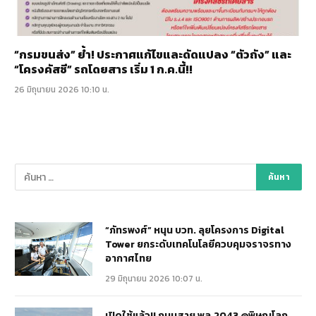
“กรมขนส่ง” ย้ำ! ประกาศแก้ไขและดัดแปลง “ตัวถัง” และ
“โครงคัสซี” รถโดยสาร เริ่ม 1 ก.ค.นี้!!
26 มิถุนายน 2026 10:10 น.
“ภัทรพงศ์” หนุน บวท. ลุยโครงการ Digital
Tower ยกระดับเทคโนโลยีควบคุมจราจรทาง
อากาศไทย
29 มิถุนายน 2026 10:07 น.
เปิดใช้แล้ว!! ถนนสาย พล.2043 @พิษณุโลก