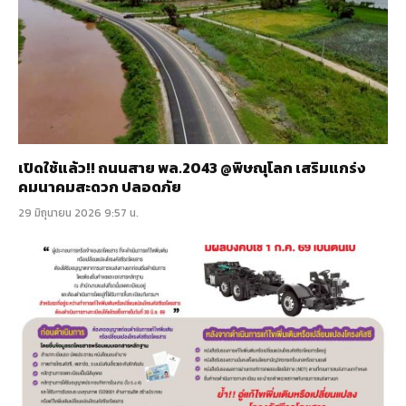
เปิดใช้แล้ว!! ถนนสาย พล.2043 @พิษณุโลก เสริมแกร่ง
คมนาคมสะดวก ปลอดภัย
29 มิถุนายน 2026 9:57 น.