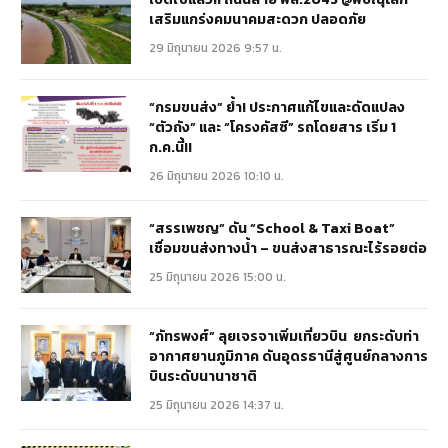
เสริมแกร่งคมนาคมสะดวก ปลอดภัย
29 มิถุนายน 2026 9:57 น.
“กรมขนส่ง” ย้ำ! ประกาศแก้ไขและดัดแปลง
“ตัวถัง” และ “โครงคัสซี” รถโดยสาร เริ่ม 1
ก.ค.นี้!!
26 มิถุนายน 2026 10:10 น.
“สรรเพชญ” ดัน “School & Taxi Boat”
เชื่อมขนส่งทางน้ำ – ขนส่งสาธารณะไร้รอยต่อ
25 มิถุนายน 2026 15:00 น.
“ภัทรพงศ์” ลุยเจรจาเพิ่มเที่ยวบิน ยกระดับท่า
อากาศยานภูมิภาค ดันอุดรธานีสู่ศูนย์กลางการ
บินระดับนานาชาติ
25 มิถุนายน 2026 14:37 น.