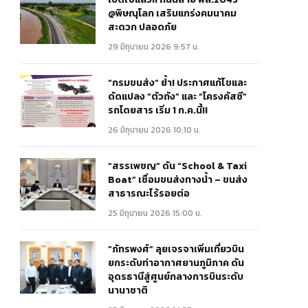
@พิษณุโลก เสริมแกร่งคมนาคม
สะดวก ปลอดภัย
29 มิถุนายน 2026 9:57 น.
“กรมขนส่ง” ย้ำ! ประกาศแก้ไขและ
ดัดแปลง “ตัวถัง” และ “โครงคัสซี”
รถโดยสาร เริ่ม 1 ก.ค.นี้!!
26 มิถุนายน 2026 10:10 น.
“สรรเพชญ” ดัน “School & Taxi
Boat” เชื่อมขนส่งทางน้ำ – ขนส่ง
สาธารณะไร้รอยต่อ
25 มิถุนายน 2026 15:00 น.
“ภัทรพงศ์” ลุยเจรจาเพิ่มเที่ยวบิน
ยกระดับท่าอากาศยานภูมิภาค ดัน
อุดรธานีสู่ศูนย์กลางการบินระดับ
นานาชาติ