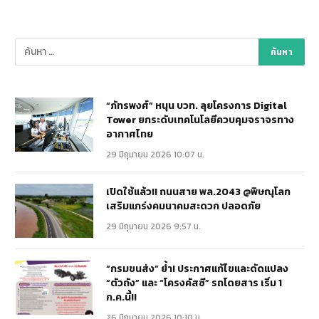
“ภัทรพงศ์” หนุน บวท. ลุยโครงการ Digital
Tower ยกระดับเทคโนโลยีควบคุมจราจรทาง
อากาศไทย
29 มิถุนายน 2026 10:07 น.
เปิดใช้แล้ว!! ถนนสาย พล.2043 @พิษณุโลก
เสริมแกร่งคมนาคมสะดวก ปลอดภัย
29 มิถุนายน 2026 9:57 น.
“กรมขนส่ง” ย้ำ! ประกาศแก้ไขและดัดแปลง
“ตัวถัง” และ “โครงคัสซี” รถโดยสาร เริ่ม 1
ก.ค.นี้!!
26 มิถุนายน 2026 10:10 น.