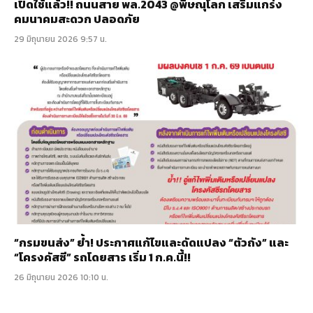
เปิดใช้แล้ว!! ถนนสาย พล.2043 @พิษณุโลก เสริมแกร่ง
คมนาคมสะดวก ปลอดภัย
29 มิถุนายน 2026 9:57 น.
“กรมขนส่ง” ย้ำ! ประกาศแก้ไขและดัดแปลง “ตัวถัง” และ
“โครงคัสซี” รถโดยสาร เริ่ม 1 ก.ค.นี้!!
26 มิถุนายน 2026 10:10 น.