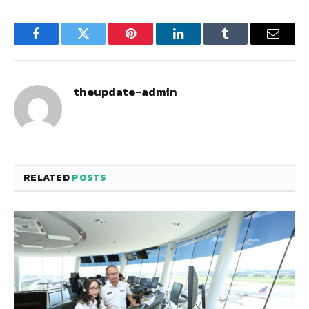
Facebook
Twitter
Pinterest
LinkedIn
Tumblr
Email
theupdate-admin
RELATED
POSTS