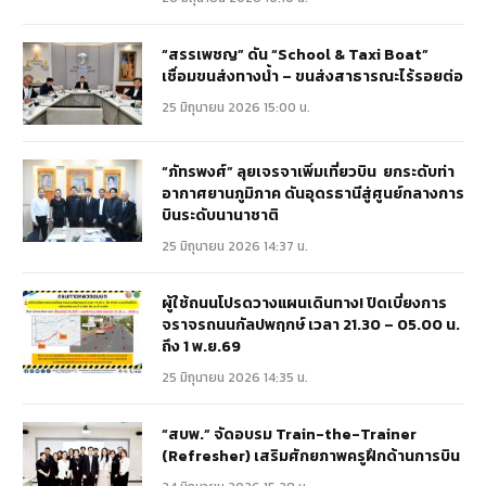
“สรรเพชญ” ดัน “School & Taxi Boat”
เชื่อมขนส่งทางน้ำ – ขนส่งสาธารณะไร้รอยต่อ
25 มิถุนายน 2026 15:00 น.
“ภัทรพงศ์” ลุยเจรจาเพิ่มเที่ยวบิน ยกระดับท่า
อากาศยานภูมิภาค ดันอุดรธานีสู่ศูนย์กลางการ
บินระดับนานาชาติ
25 มิถุนายน 2026 14:37 น.
ผู้ใช้ถนนโปรดวางแผนเดินทาง! ปิดเบี่ยงการ
จราจรถนนกัลปพฤกษ์ เวลา 21.30 – 05.00 น.
ถึง 1 พ.ย.69
25 มิถุนายน 2026 14:35 น.
“สบพ.” จัดอบรม Train-the-Trainer
(Refresher) เสริมศักยภาพครูฝึกด้านการบิน