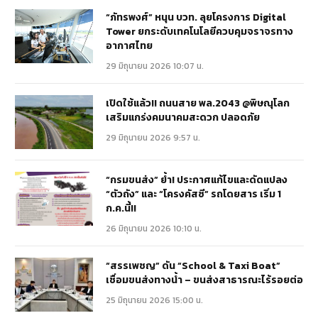
“ภัทรพงศ์” หนุน บวท. ลุยโครงการ Digital
Tower ยกระดับเทคโนโลยีควบคุมจราจรทาง
อากาศไทย
29 มิถุนายน 2026 10:07 น.
เปิดใช้แล้ว!! ถนนสาย พล.2043 @พิษณุโลก
เสริมแกร่งคมนาคมสะดวก ปลอดภัย
29 มิถุนายน 2026 9:57 น.
“กรมขนส่ง” ย้ำ! ประกาศแก้ไขและดัดแปลง
“ตัวถัง” และ “โครงคัสซี” รถโดยสาร เริ่ม 1
ก.ค.นี้!!
26 มิถุนายน 2026 10:10 น.
“สรรเพชญ” ดัน “School & Taxi Boat”
เชื่อมขนส่งทางน้ำ – ขนส่งสาธารณะไร้รอยต่อ
25 มิถุนายน 2026 15:00 น.