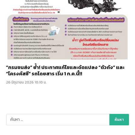
“กรมขนส่ง” ย้ำ! ประกาศแก้ไขและดัดแปลง “ตัวถัง” และ
“โครงคัสซี” รถโดยสาร เริ่ม 1 ก.ค.นี้!!
26 มิถุนายน 2026 10:10 น.