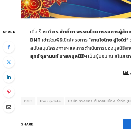
เมื่อเร็วๆ นี้
ดร.ศักดิ์ดา พรรณไวย กรรมการผู้จัด
SHARE
DMT
เข้าร่วมพิธีเปิดโครงการ “
สานใจไทย สู่ใจใต้”
ร
สนับสนุนโครงการฯ และการดำเนินการของมูลนิธิสา
ยุทธ์ จุลานนท์ นายกมูลนิธิฯ
เป็นผู้มอบ ณ สโมสรท
DMT
the update
บริษัท ทางยกระดับดอนเมือง จำกัด (
SHARE.