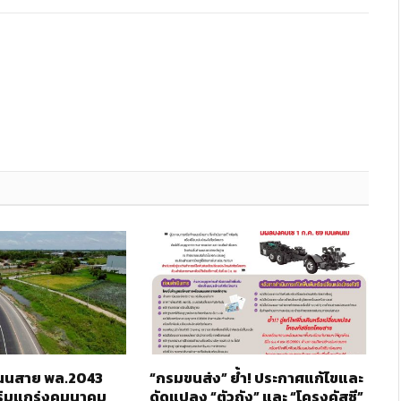
 ถนนสาย พล.2043
“กรมขนส่ง” ย้ำ! ประกาศแก้ไขและ
ริมแกร่งคมนาคม
ดัดแปลง “ตัวถัง” และ “โครงคัสซี”