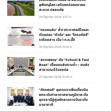
@พิษณุโลก เสริมแกร่งคมนาคม
สะดวก ปลอดภัย
29 มิถุนายน 2026 9:57 น.
“กรมขนส่ง” ย้ำ! ประกาศแก้ไขและ
ดัดแปลง “ตัวถัง” และ “โครงคัสซี”
รถโดยสาร เริ่ม 1 ก.ค.นี้!!
26 มิถุนายน 2026 10:10 น.
“สรรเพชญ” ดัน “School & Taxi
Boat” เชื่อมขนส่งทางน้ำ – ขนส่ง
สาธารณะไร้รอยต่อ
25 มิถุนายน 2026 15:00 น.
“ภัทรพงศ์” ลุยเจรจาเพิ่มเที่ยวบิน
ยกระดับท่าอากาศยานภูมิภาค ดัน
อุดรธานีสู่ศูนย์กลางการบินระดับ
นานาชาติ