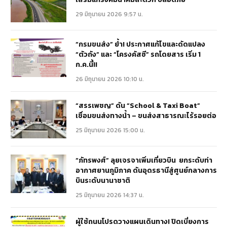
29 มิถุนายน 2026 9:57 น.
“กรมขนส่ง” ย้ำ! ประกาศแก้ไขและดัดแปลง
“ตัวถัง” และ “โครงคัสซี” รถโดยสาร เริ่ม 1
ก.ค.นี้!!
26 มิถุนายน 2026 10:10 น.
“สรรเพชญ” ดัน “School & Taxi Boat”
เชื่อมขนส่งทางน้ำ – ขนส่งสาธารณะไร้รอยต่อ
25 มิถุนายน 2026 15:00 น.
“ภัทรพงศ์” ลุยเจรจาเพิ่มเที่ยวบิน ยกระดับท่า
อากาศยานภูมิภาค ดันอุดรธานีสู่ศูนย์กลางการ
บินระดับนานาชาติ
25 มิถุนายน 2026 14:37 น.
ผู้ใช้ถนนโปรดวางแผนเดินทาง! ปิดเบี่ยงการ