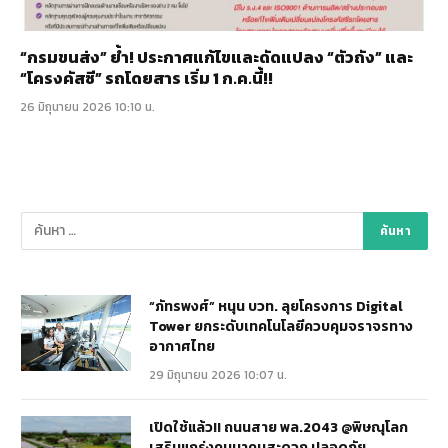
“กรมขนส่ง” ย้ำ! ประกาศแก้ไขและดัดแปลง “ตัวถัง” และ
“โครงคัสซี” รถโดยสาร เริ่ม 1 ก.ค.นี้!!
26 มิถุนายน 2026 10:10 น.
“ภัทรพงศ์” หนุน บวท. ลุยโครงการ Digital
Tower ยกระดับเทคโนโลยีควบคุมจราจรทาง
อากาศไทย
29 มิถุนายน 2026 10:07 น.
เปิดใช้แล้ว!! ถนนสาย พล.2043 @พิษณุโลก
เสริมแกร่งคมนาคมสะดวก ปลอดภัย