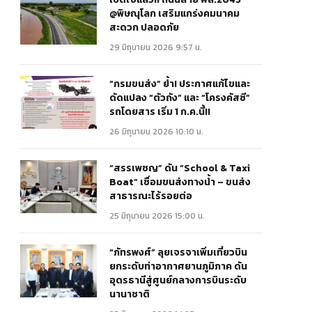
@พิษณุโลก เสริมแกร่งคมนาคม
สะดวก ปลอดภัย
29 มิถุนายน 2026 9:57 น.
“กรมขนส่ง” ย้ำ! ประกาศแก้ไขและ
ดัดแปลง “ตัวถัง” และ “โครงคัสซี”
รถโดยสาร เริ่ม 1 ก.ค.นี้!!
26 มิถุนายน 2026 10:10 น.
“สรรเพชญ” ดัน “School & Taxi
Boat” เชื่อมขนส่งทางน้ำ – ขนส่ง
สาธารณะไร้รอยต่อ
25 มิถุนายน 2026 15:00 น.
“ภัทรพงศ์” ลุยเจรจาเพิ่มเที่ยวบิน
ยกระดับท่าอากาศยานภูมิภาค ดัน
อุดรธานีสู่ศูนย์กลางการบินระดับ
นานาชาติ