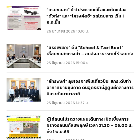
“กรมขนส่ง” ย้ำ! ประกาศแก้ไขและดัดแปลง
“ตัวถัง” และ “โครงคัสซี” รถโดยสาร เริ่ม 1
ก.ค.นี้!!
26 มิถุนายน 2026 10:10 น.
“สรรเพชญ” ดัน “School & Taxi Boat”
เชื่อมขนส่งทางน้ำ – ขนส่งสาธารณะไร้รอยต่อ
25 มิถุนายน 2026 15:00 น.
“ภัทรพงศ์” ลุยเจรจาเพิ่มเที่ยวบิน ยกระดับท่า
อากาศยานภูมิภาค ดันอุดรธานีสู่ศูนย์กลางการ
บินระดับนานาชาติ
25 มิถุนายน 2026 14:37 น.
ผู้ใช้ถนนโปรดวางแผนเดินทาง! ปิดเบี่ยงการ
จราจรถนนกัลปพฤกษ์ เวลา 21.30 – 05.00 น.
ถึง 1 พ.ย.69